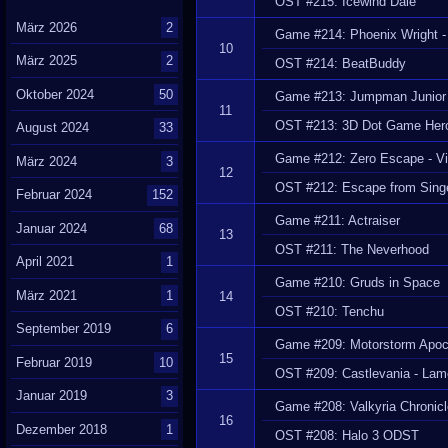
OST #215: Icewind Dale
März 2026
2
Game #214: Phoenix Wright -
10
März 2025
2
OST #214: BeatBuddy
Oktober 2024
50
Game #213: Jumpman Junior
11
OST #213: 3D Dot Game Her
August 2024
33
Game #212: Zero Escape - Vi
März 2024
3
12
OST #212: Escape from Singe
Februar 2024
152
Game #211: Actraiser
Januar 2024
68
13
OST #211: The Neverhood
April 2021
1
Game #210: Gruds in Space
März 2021
1
14
OST #210: Tenchu
September 2019
6
Game #209: Motorstorm Apoc
15
Februar 2019
10
OST #209: Castlevania - Lam
Januar 2019
3
Game #208: Valkyria Chronic
16
Dezember 2018
1
OST #208: Halo 3 ODST