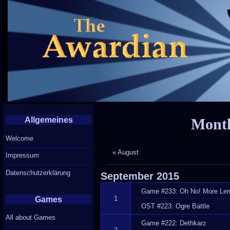
Allgemeines
Month
Welcome
« August
Impressum
Datenschutzerklärung
September
2015
Game #233: Oh No! More Le
1
Games
OST #223: Ogre Battle
All about Games
Game #222: Dethkarz