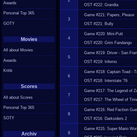
2
Awards
OST #222: Grandia
Personal Top 365
Game #221: Papers, Please
3
GOTY
OST #221: Bully
Game #220: Mini-Putt
4
Movies
OST #220: Grim Fandango
All about Movies
Game #219: Driver - San Fra
5
Awards
OST #219: Inferno
Kritik
Game #218: Captain Toad - T
6
OST #218: Interstate '76
Scores
Game #217: The Legend of Zel
7
All about Scores
OST #217: The Wheel of Tim
Personal Top 365
Game #216: Red Faction Guerr
8
SOTY
OST #216: Darksiders 2
Game #215: Super Mario Wor
9
Archiv