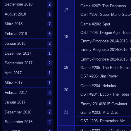
September 2018
2
Game #207: The Darkness
17
August 2018
1
OST #207: Super Mario Gala
März 2018
7
Game #206: Spot
OST #206: Dragon Age - Inqui
Februar 2018
6
18
Emmy-Prognose 2014/2015: 
Januar 2018
2
Emmy Prognose 2014/2015: M
Dezember 2017
1
Emmy-Prognose 2014/2015: 
September 2017
2
19
Game #205: The Elder Scrolls
April 2017
1
OST #205: Jim Power
März 2017
1
Game #204: Nebulus
20
Februar 2017
3
OST #204: Ecco - The Tides 
Januar 2017
2
Emmy 2014/2015 Gewinner
Dezember 2016
2
21
Game #203: M.U.D.S.
OST #203: Remember Me
September 2016
2
Game #202: Lara Craft and th