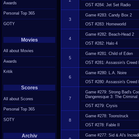
2
Awards
OST #284: Jet Set Radio
Personal Top 365
Game #283: Candy Box 2
3
GOTY
OST #283: Homeworld
Game #282: Beach-Head 2
4
Movies
OST #282: Halo 4
All about Movies
Game #281: Child of Eden
5
Awards
OST #281: Assassin's Creed I
Kritik
Game #280: L.A. Noire
6
OST #280: Assassin's Creed 
Scores
Game #279: Strong Bad's Cool
Dangeresque 3: The Criminal 
7
All about Scores
OST #279: Crysis
Personal Top 365
Game #278: Toonstruck
SOTY
8
OST #278: Fable II
Game #277: Sid & Al's Incred
Archiv