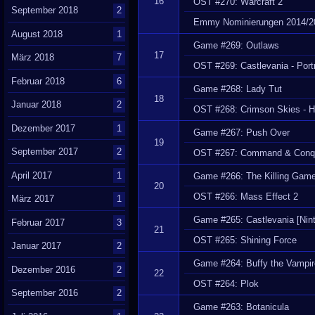
16
OST #270: Warcraft 2
September 2018
2
Emmy Nominierungen 2014/2
August 2018
1
Game #269: Outlaws
17
März 2018
7
OST #269: Castlevania - Portr
Februar 2018
6
Game #268: Lady Tut
18
Januar 2018
2
OST #268: Crimson Skies - H
Dezember 2017
1
Game #267: Push Over
19
September 2017
2
OST #267: Command & Conqu
April 2017
1
Game #266: The Killing Gam
20
OST #266: Mass Effect 2
März 2017
1
Game #265: Castlevania [Nin
Februar 2017
3
21
OST #265: Shining Force
Januar 2017
2
Game #264: Buffy the Vampir
Dezember 2016
2
22
OST #264: Plok
September 2016
2
Game #263: Botanicula