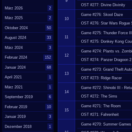
9
OST #277: Divine Divinity
März 2026
2
Game #276: Skool Daze
März 2025
2
10
OST #276: Star Wars Rogue Sq
Oktober 2024
50
Game #275: Thunder Force II
11
August 2024
33
OST #275: Donkey Kong Cou
März 2024
3
Game #274: Plants vs. Zomb
12
Februar 2024
152
OST #274: Panzer Dragoon 2
Januar 2024
68
Game #273: Grand Theft Aut
13
April 2021
1
OST #273: Ridge Racer
März 2021
1
Game #272: Shinobi III - Retu
14
OST #272: The Sims
September 2019
6
Game #271: The Room
Februar 2019
10
15
OST #271: Fahrenheit
Januar 2019
3
Game #270: Summer Games 
Dezember 2018
1