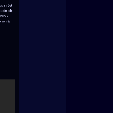
als in
Jet
ersönlich
 Musik
llion &