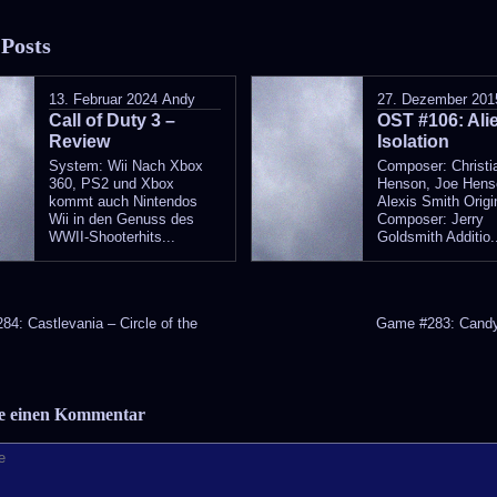
entry
 Posts
was
posted
13. Februar 2024
Andy
27. Dezember 201
Call of Duty 3 –
in
OST #106: Ali
Review
Isolation
System: Wii Nach Xbox
Composer: Christi
360, PS2 und Xbox
Henson, Joe Hens
kommt auch Nintendos
Alexis Smith Origi
Wii in den Genuss des
Composer: Jerry
WWII-Shooterhits...
Goldsmith Additio.
4: Castlevania – Circle of the
Game #283: Cand
be einen Kommentar