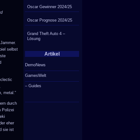
Oscar Gewinner 2024/25
rd
Oscar Prognose 2024/25
Grand Theft Auto 4 –
Lösung
n Jammer.
iel selbst
Artikel
iste
d
DemoNews
GamesWelt
clectic
– Guides
,
, metal.“
tern durch
 Polizei
eki
der eher
 sie ist