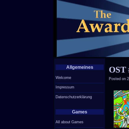
Allgemeines
OST #
Welcome
Posted on
2
Impressum
Datenschutzerklärung
Games
All about Games