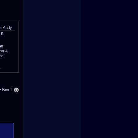
5
Andy
en
an
on &
nal
..
y Box 2