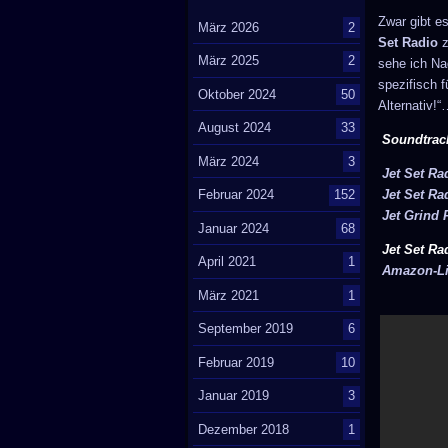
Zwar gibt es
März 2026
2
Set Radio
z
März 2025
2
sehe ich Na
spezifisch 
Oktober 2024
50
Alternativ!
August 2024
33
Soundtrack
März 2024
3
Jet Set Ra
Jet Set Ra
Februar 2024
152
Jet Grind
Januar 2024
68
Jet Set Ra
April 2021
1
Amazon-L
März 2021
1
September 2019
6
Februar 2019
10
Januar 2019
3
Dezember 2018
1