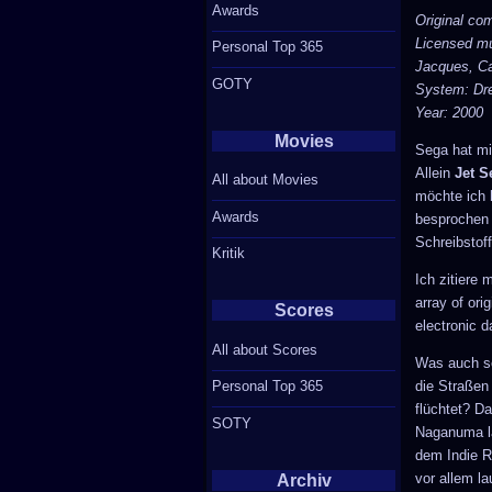
Awards
Original co
Licensed mu
Personal Top 365
Jacques, Ca
GOTY
System: Dr
Year: 2000
Movies
Sega hat mi
Allein
Jet S
All about Movies
möchte ich h
Awards
besprochen 
Schreibstoff
Kritik
Ich zitiere
array of ori
Scores
electronic d
All about Scores
Was auch so
die Straßen
Personal Top 365
flüchtet? D
SOTY
Naganuma la
dem Indie Ro
vor allem la
Archiv