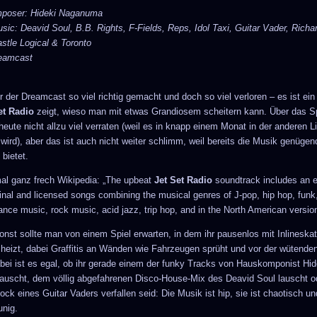
mposer: Hideki Naganuma
sic: Deavid Soul, B.B. Rights, F-Fields, Reps, Idol Taxi, Guitar Vader, Richa
stle Logical & Toronto
eamcast
r der Dreamcast so viel richtig gemacht und doch so viel verloren – es ist ei
et Radio
zeigt, wieso man mit etwas Grandiosem scheitern kann. Über das Sp
eute nicht allzu viel verraten (weil es in knapp einem Monat in der anderen L
wird), aber das ist auch nicht weiter schlimm, weil bereits die Musik genügen
 bietet.
 mal ganz frech Wikipedia: „The upbeat
Jet Set Radio
soundtrack includes an e
ginal and licensed songs combining the musical genres of J-pop, hip hop, funk
ance music, rock music, acid jazz, trip hop, and in the North American version
nst sollte man von einem Spiel erwarten, in dem ihr pausenlos mit Inlineska
 heizt, dabei Graffitis an Wänden wie Fahrzeugen sprüht und vor der wütenden
abei ist es egal, ob ihr gerade einem der funky Tracks von Hauskomponist Hid
uscht, dem völlig abgefahrenen Disco-House-Mix des Deavid Soul lauscht o
ck eines Guitar Vaders verfallen seid: Die Musik ist hip, sie ist chaotisch und
unig.