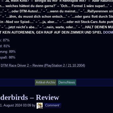
 – ´Ja, mein Kind?´ – ´Bringst du mir ´n Rennspiel mit?´ – ´Aber natürlic
 welches hättest du denn gerne?´ – ´Och… Formel 1 wäre super!…´ –
h…´ – ´…oder DTM-Autos!…´ – ´…wenn du meinst…´ – ´…Rallyerennen si
…´ – ´…ähm, du musst dich schon entsch…´ – ´…oder ganz flott durch St
 in –Nied vor Spied-…´ – ´…ja, aber…´ – ´…oder mit Stock-Cars Auto put
– ´…jetzt reicht´s abe…´ – ´…nein, warte, oder…´ – ´…HALT DEINEN M
 KEIN AUTORENNEN, GEH RAUF AUF DEIN ZIMMER UND SPIEL
DOOM
ik: 87%
d: 81%
erung: 89%
lspaß: 88%
:
DTM Race Driver 2 – Review (PlayStation 2 / 21.10.2004)
Artikel-Archiv
DemoNews
derbirds – Review
Andy
1. August 2024 03:09
by
Comment