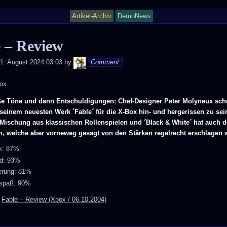
Artikel-Archiv
DemoNews
 – Review
Andy
1. August 2024 03:03
by
Comment
ox
ße Töne und dann Entschuldigungen: Chef-Designer Peter Molyneux sch
seinem neuesten Werk ´Fable´ für die X-Box hin- und hergerissen zu sei
 Mischung aus klassischen Rollenspielen und ´Black & White´ hat auch 
n, welche aber vorneweg gesagt von den Stärken regelrecht erschlagen 
ik: 87%
d: 93%
erung: 81%
lspaß: 90%
:
Fable – Review (Xbox / 06.10.2004)