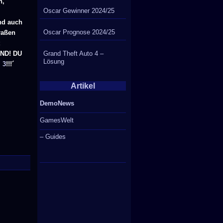
h,
Oscar Gewinner 2024/25
nd auch
Oscar Prognose 2024/25
raßen
t
Grand Theft Auto 4 –
UND! DU
Lösung
 3
!!!´
Artikel
DemoNews
GamesWelt
– Guides