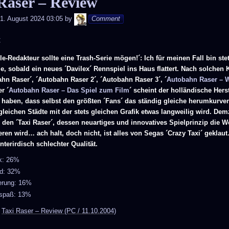
Raser – Review
Andy
1. August 2024 03:05
by
Comment
C
le-Redakteur sollte eine Trash-Serie mögen!´: Ich für meinen Fall bin ste
, sobald ein neues ´Davilex´ Rennspiel ins Haus flattert. Nach solchen 
hn Raser´, ´Autobahn Raser 2´, ´Autobahn Raser 3´, ´
Autobahn Raser – 
er ´
Autobahn Raser – Das Spiel zum Film
´ scheint der holländische Herst
 haben, dass selbst den größten ´Fans´ das ständig gleiche herumkurve
leichen Städte mit der stets gleichen Grafik etwas langweilig wird. Dem
 den ´Taxi Raser´, dessen neuartiges und innovatives Spielprinzip die W
eren wird… ach halt, doch nicht, ist alles von Segas ´Crazy Taxi´ gekla
terirdisch schlechter Qualität.
ik: 26%
d: 32%
erung: 16%
lspaß: 13%
:
Taxi Raser – Review (PC / 11.10.2004)