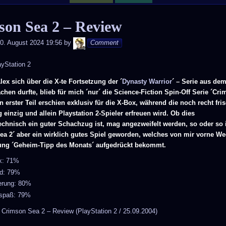
son Sea 2 – Review
Andy
0. August 2024 19:56
by
Comment
yStation 2
ex sich über die X-te Fortsetzung der ´
Dynasty Warrior
´ – Serie aus de
hen durfte, blieb für mich ´nur´ die Science-Fiction Spin-Off Serie ´Cr
n erster Teil erschien exklusiv für die X-Box, während die noch recht fri
 einzig und allein Playstation 2-Spieler erfreuen wird. Ob dies
echnisch ein guter Schachzug ist, mag angezweifelt werden, so oder so 
ea 2´ aber ein wirklich gutes Spiel geworden, welches von mir vorne We
ng ´Geheim-Tipp des Monats´ aufgedrückt bekommt.
ik: 71%
d: 79%
erung: 80%
lspaß: 79%
k: Crimson Sea 2 – Review (PlayStation 2 / 25.09.2004)