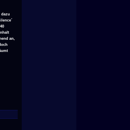
n dazu
ilence´
 40
nhalt
hend an,
doch
räumt