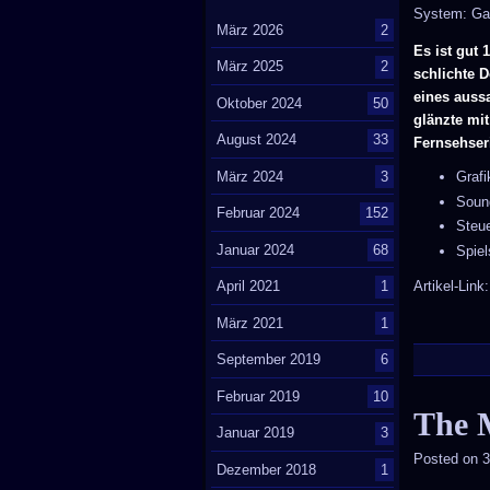
System: G
März 2026
2
Es ist gut 
März 2025
2
schlichte 
eines auss
Oktober 2024
50
glänzte mit
August 2024
33
Fernsehser
März 2024
3
Graf
Soun
Februar 2024
152
Steu
Januar 2024
68
Spie
Artikel-Link
April 2021
1
März 2021
1
September 2019
6
Februar 2019
10
The 
Januar 2019
3
Posted on
3
Dezember 2018
1