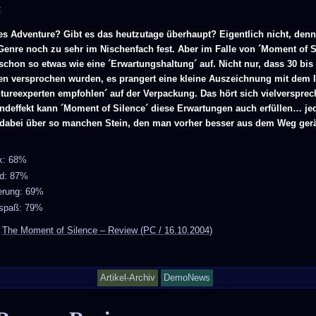
C
es Adventure? Gibt es das heutzutage überhaupt? Eigentlich nicht, den
 Genre noch zu sehr im Nischenfach fest. Aber im Falle von ´Moment of S
schon so etwas wie eine ´Erwartungshaltung´ auf. Nicht nur, dass 30 bis
en versprochen wurden, es prangert eine kleine Auszeichnung mit dem I
tureexperten empfohlen´ auf der Verpackung. Das hört sich vielversprec
ndeffekt kann ´Moment of Silence´ diese Erwartungen auch erfüllen… je
s dabei über so manchen Stein, den man vorher besser aus dem Weg ge
ik: 68%
d: 87%
erung: 69%
lspaß: 79%
:
The Moment of Silence – Review (PC / 16.10.2004)
Artikel-Archiv
DemoNews