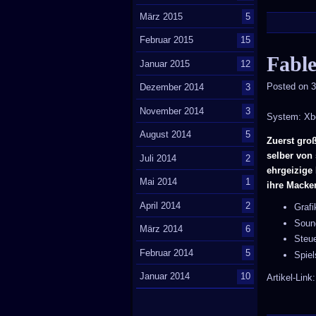
März 2015
5
Februar 2015
15
Fable
Januar 2015
12
Posted on
3
Dezember 2014
3
November 2014
3
System: Xb
August 2014
5
Zuerst gro
selber von 
Juli 2014
2
ehrgeizige
Mai 2014
1
ihre Macke
April 2014
2
Graf
Soun
März 2014
6
Steu
Februar 2014
5
Spie
Januar 2014
10
Artikel-Link