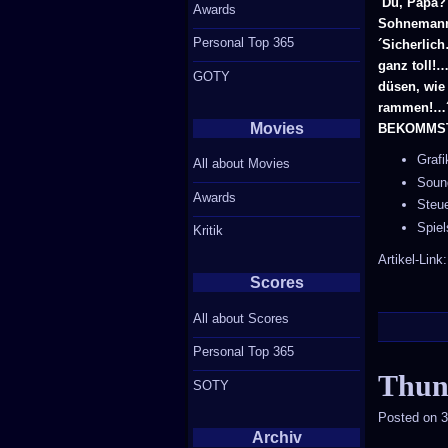
´Du, Papa?´
Awards
Sohnemann…
Personal Top 365
´Sicherlic
ganz toll!
GOTY
düsen, wie
rammen!…´ 
Movies
BEKOMMST
Graf
All about Movies
Soun
Awards
Steu
Spie
Kritik
Artikel-Link
Scores
All about Scores
Personal Top 365
Thun
SOTY
Posted on
3
Archiv