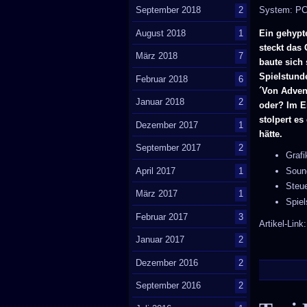
September 2018
2
System: P
August 2018
1
Ein gehypt
steckt das
März 2018
7
baute sich 
Spielstund
Februar 2018
6
´Von Adven
Januar 2018
2
oder? Im E
stolpert e
Dezember 2017
1
hätte.
September 2017
2
Graf
April 2017
1
Soun
Steu
März 2017
1
Spie
Februar 2017
3
Artikel-Link
Januar 2017
2
Dezember 2016
2
September 2016
2