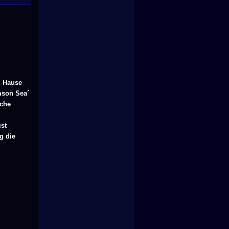
m Hause
imson Sea´
sche
ist
g die