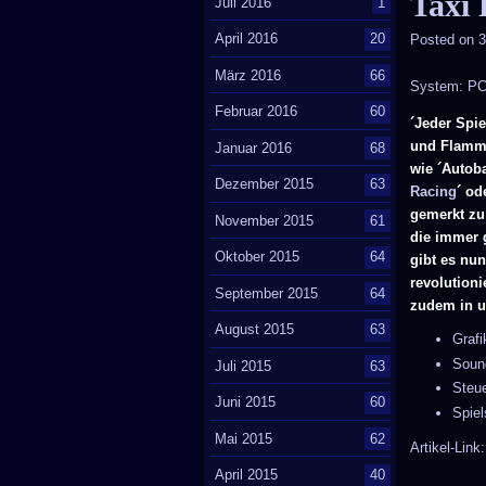
Taxi 
Juli 2016
1
April 2016
20
Posted on
3
März 2016
66
System: P
Februar 2016
60
´Jeder Spie
und Flamme
Januar 2016
68
wie ´Autoba
Dezember 2015
63
Racing
´ od
gemerkt zu
November 2015
61
die immer g
Oktober 2015
64
gibt es nun
revolutioni
September 2015
64
zudem in un
August 2015
63
Graf
Soun
Juli 2015
63
Steu
Juni 2015
60
Spie
Mai 2015
62
Artikel-Link
April 2015
40