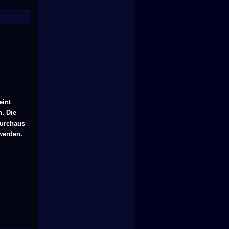
eint
n. Die
durchaus
werden.