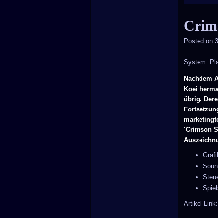
Crim
Posted on
3
System: Pla
Nachdem Al
Koei hermac
übrig. Dere
Fortsetzung
marketingt
´Crimson S
Auszeichnu
Graf
Soun
Steu
Spie
Artikel-Lin