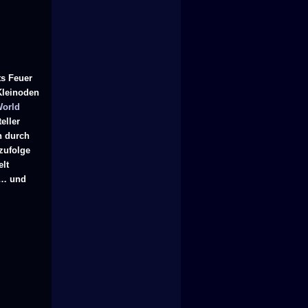
ts Feuer
Kleinoden
World
eller
n durch
zufolge
elt
ut… und