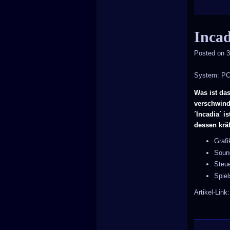
Incad
Posted on
3
System: P
Was ist da
verschwinde
´Incadia´ i
dessen krä
Graf
Soun
Steu
Spie
Artikel-Link