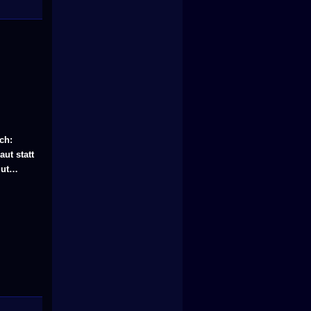
ch:
aut statt
gut…