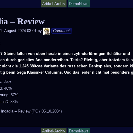
Artikel-Archiv
DemoNews
ia – Review
Andy
1. August 2024 03:01
by
Comment
C
s? Steine fallen von oben herab in einen zylinderförmigen Behälter und
n durch gezieltes Aneinanderreihen. Tetris? Richtig, aber trotzdem fals
st nicht die 1.245.380-xte Variante des russischen Denkspieles, sondern kl
ftig beim Sega Klassiker Columns. Und das leider nicht mal besonders 
ik: 35%
d: 46%
erung: 57%
lspaß: 33%
:
Incadia – Review (PC / 05.10.2004)
Artikel-Archiv
DemoNews