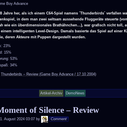
ame Boy Advance
18 Jahre her, als ich einem C64-Spiel namens ´Thunderbirds´ verfallen wa
Denkspiel, in dem man zwei seltsam aussehende Fluggeräte steuerte (vo
ah wie ein überdimensionales Brathähnchen…), war grafisch nicht toll, a
 einem intelligenten Level-Design. Damals basierte das Spiel auf einer K
ie, deren Akteure mit Puppen dargestellt wurden.
ik: 23%
d: 15%
erung: 53%
lspaß: 34%
:
Thunderbirds – Review (Game Boy Advance / 17.10.2004)
Artikel-Archiv
DemoNews
Moment of Silence – Review
Andy
1. August 2024 03:07
by
Comment