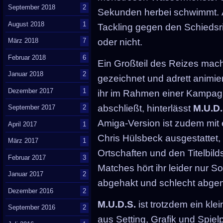
September 2018
2
Sekunden herbei schwimmt. Äh
August 2018
1
Tackling gegen den Schiedsri
März 2018
7
oder nicht.
Februar 2018
6
Ein Großteil des Reizes macht
Januar 2018
2
gezeichnet und adrett animier
Dezember 2017
1
ihr im Rahmen einer Kampagn
abschließt, hinterlässt
M.U.D.
September 2017
2
Amiga-Version ist zudem mit 
April 2017
1
Chris Hülsbeck ausgestattet, 
März 2017
1
Ortschaften und den Titelbil
Februar 2017
3
Matches hört ihr leider nur 
Januar 2017
2
abgehakt und schlecht abgem
Dezember 2016
2
M.U.D.S.
ist trotzdem ein kle
September 2016
2
aus Setting, Grafik und Spiel