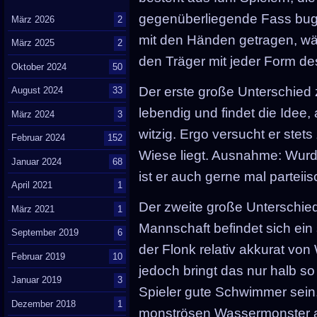
gegenüberliegende Fass bugs
März 2026
2
mit den Händen getragen, w
März 2025
2
den Träger mit jeder Form des
Oktober 2024
50
Der erste große Unterschied
August 2024
33
lebendig und findet die Idee,
März 2024
3
witzig. Ergo versucht er stets
Februar 2024
152
Wiese liegt. Ausnahme: Wurd
Januar 2024
68
ist er auch gerne mal partei
April 2021
1
Der zweite große Unterschied
März 2021
1
Mannschaft befindet sich ei
September 2019
6
der Flonk relativ akkurat vo
Februar 2019
10
jedoch bringt das nur halb so
Januar 2019
3
Spieler gute Schwimmer sein
Dezember 2018
1
monströsen Wassermonster au