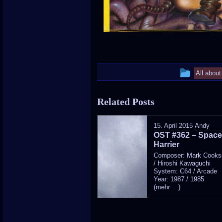
This
All abou
entry
Related Posts
was
poste
15. April 2015
Andy
OST #362 – Spac
in
Harrier
Composer: Mark Cooks
/ Hiroshi Kawaguchi
System: C64 / Arcade
Year: 1987 / 1985
(mehr …)