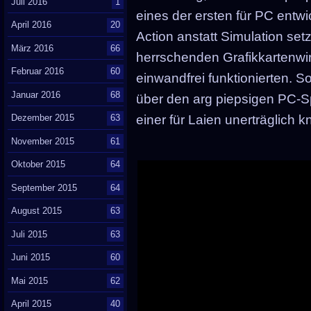
Juli 2016
1
eines der ersten für PC entwi
April 2016
20
Action anstatt Simulation se
März 2016
66
herrschenden Grafikkartenwi
Februar 2016
60
einwandfrei funktionierten. 
Januar 2016
68
über den arg piepsigen PC-S
Dezember 2015
63
einer für Laien unerträglich k
November 2015
61
Oktober 2015
64
September 2015
64
August 2015
63
Juli 2015
63
Juni 2015
60
Mai 2015
62
April 2015
40