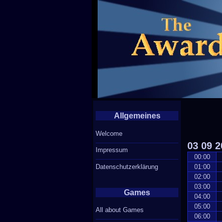
Allgemeines
Welcome
03
09
2
Impressum
00:00
Datenschutzerklärung
01:00
02:00
03:00
Games
04:00
05:00
All about Games
06:00