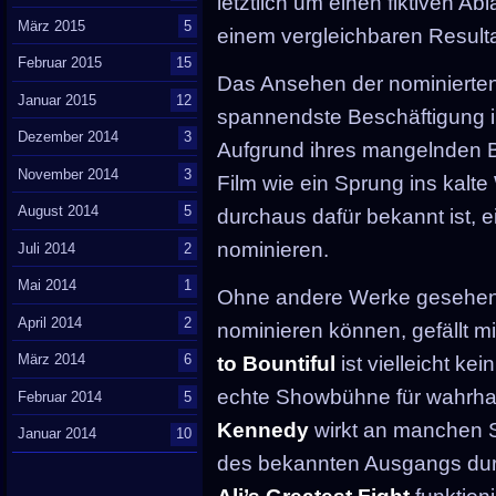
letztlich um einen fiktiven Ab
März 2015
5
einem vergleichbaren Resultat
Februar 2015
15
Das Ansehen der nominierten 
Januar 2015
12
spannendste Beschäftigung 
Dezember 2014
3
Aufgrund ihres mangelnden Be
November 2014
3
Film wie ein Sprung ins kalt
August 2014
5
durchaus dafür bekannt ist, e
nominieren.
Juli 2014
2
Mai 2014
1
Ohne andere Werke gesehen 
April 2014
2
nominieren können, gefällt mi
März 2014
6
to Bountiful
ist vielleicht ke
echte Showbühne für wahrhaf
Februar 2014
5
Kennedy
wirkt an manchen Ste
Januar 2014
10
des bekannten Ausgangs du