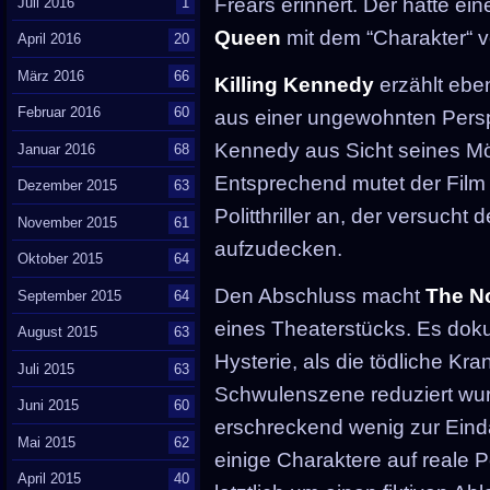
Frears erinnert. Der hatte ein
Juli 2016
1
Queen
mit dem “Charakter“ v
April 2016
20
März 2016
66
Killing Kennedy
erzählt ebe
Februar 2016
60
aus einer ungewohnten Persp
Kennedy aus Sicht seines M
Januar 2016
68
Entsprechend mutet der Film
Dezember 2015
63
Politthriller an, der versuch
November 2015
61
aufzudecken.
Oktober 2015
64
Den Abschluss macht
The N
September 2015
64
eines Theaterstücks. Es doku
August 2015
63
Hysterie, als die tödliche Kr
Juli 2015
63
Schwulenszene reduziert wu
Juni 2015
60
erschreckend wenig zur Ein
Mai 2015
62
einige Charaktere auf reale 
April 2015
40