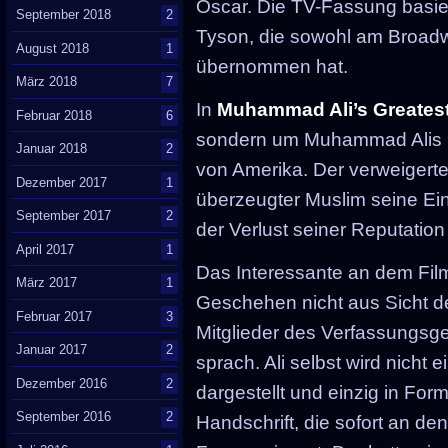
Oscar. Die TV-Fassung basier
September 2018
2
Tyson, die sowohl am Broadwa
August 2018
1
übernommen hat.
März 2018
7
In
Muhammad Ali’s Greatest
Februar 2018
6
sondern um Muhammad Alis K
Januar 2018
2
von Amerika. Der verweigerte
Dezember 2017
1
überzeugter Muslim seine Einb
September 2017
2
der Verlust seiner Reputation
April 2017
1
Das Interessante an dem Film 
März 2017
1
Geschehen nicht aus Sicht d
Februar 2017
3
Mitglieder des Verfassungsgeri
Januar 2017
2
sprach. Ali selbst wird nicht
Dezember 2016
2
dargestellt und einzig in Fo
September 2016
2
Handschrift, die sofort an d