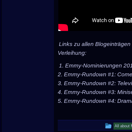
Links zu allen Blogeinträgen
Verleihung:
1. Emmy-Nominierungen 20
2. Emmy-Rundown #1: Come
3. Emmy-Rundown #2: Televi
4. Emmy-Rundown #3: Minise
5. Emmy-Rundown #4: Drama
This
All about