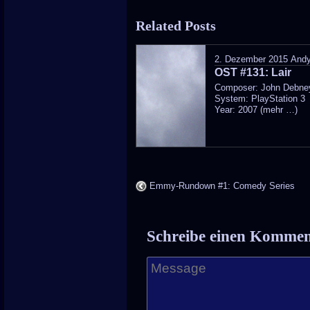
entry
Related Posts
was
posted
2. Dezember 2015
And
OST #131: Lair
in
Composer: John Debne
System: PlayStation 3
Year: 2007 (mehr …)
Emmy-Rundown #1: Comedy Series
Schreibe einen Komme