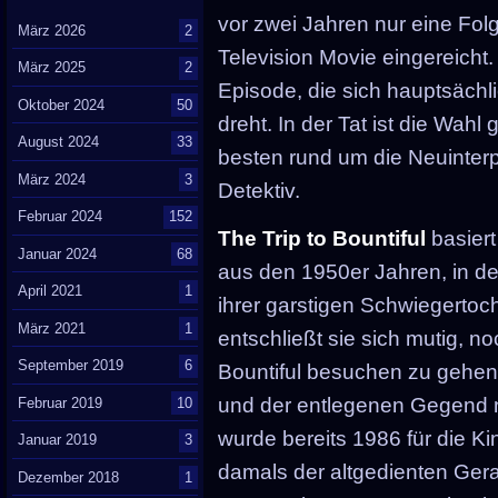
vor zwei Jahren nur eine Fol
März 2026
2
Television Movie eingereicht
März 2025
2
Episode, die sich hauptsäch
Oktober 2024
50
dreht. In der Tat ist die Wahl
August 2024
33
besten rund um die Neuinter
März 2024
3
Detektiv.
Februar 2024
152
The Trip to Bountiful
basiert
Januar 2024
68
aus den 1950er Jahren, in de
April 2021
1
ihrer garstigen Schwiegertoch
März 2021
1
entschließt sie sich mutig, no
September 2019
6
Bountiful besuchen zu gehen 
und der entlegenen Gegend ni
Februar 2019
10
wurde bereits 1986 für die Ki
Januar 2019
3
damals der altgedienten Ger
Dezember 2018
1