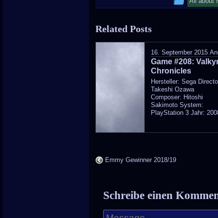
All about
entry
Related Posts
was
posted
16. September 2015
An
Game #208: Valkyr
in
Chronicles
Hersteller: Sega Directo
Takeshi Ozawa
Composer: Hitoshi
Sakimoto System:
PlayStation 3 Jahr: 2008
Emmy Gewinner 2018/19
Schreibe einen Komme