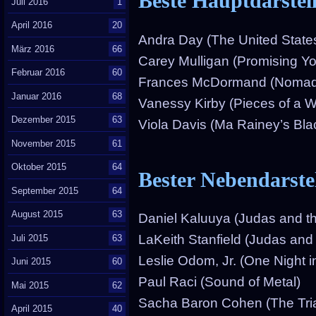
Beste Hauptdarstel
Juli 2016
1
April 2016
20
Andra Day (The United States 
März 2016
66
Carey Mulligan (Promising 
Februar 2016
60
Frances McDormand (Nomad
Januar 2016
68
Vanessy Kirby (Pieces of a
Dezember 2015
63
Viola Davis (Ma Rainey’s Bla
November 2015
61
Oktober 2015
64
Bester Nebendarste
September 2015
64
August 2015
63
Daniel Kaluuya (Judas and t
LaKeith Stanfield (Judas and
Juli 2015
63
Leslie Odom, Jr. (One Night i
Juni 2015
60
Paul Raci (Sound of Metal)
Mai 2015
62
Sacha Baron Cohen (The Tria
April 2015
40