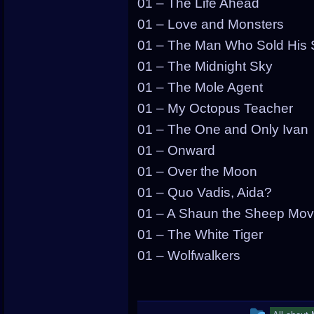
01 – The Life Ahead
01 – Love and Monsters
01 – The Man Who Sold His 
01 – The Midnight Sky
01 – The Mole Agent
01 – My Octopus Teacher
01 – The One and Only Ivan
01 – Onward
01 – Over the Moon
01 – Quo Vadis, Aida?
01 – A Shaun the Sheep Mo
01 – The White Tiger
01 – Wolfwalkers
This