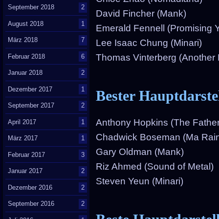
September 2018
2
David Fincher (Mank)
August 2018
1
Emerald Fennell (Promising
März 2018
7
Lee Isaac Chung (Minari)
Thomas Vinterberg (Another
Februar 2018
6
Januar 2018
2
Dezember 2017
1
Bester Hauptdarste
September 2017
2
Anthony Hopkins (The Father
April 2017
1
Chadwick Boseman (Ma Raine
März 2017
1
Gary Oldman (Mank)
Februar 2017
3
Riz Ahmed (Sound of Metal)
Januar 2017
2
Steven Yeun (Minari)
Dezember 2016
2
September 2016
2