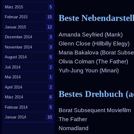
März 2015
5
Beste Nebendarstel
Februar 2015
15
Januar 2015
12
Amanda Seyfried (Mank)
Dezember 2014
3
Glenn Close (Hillbilly Elegy)
November 2014
3
Maria Bakalova (Borat Subse
August 2014
5
Olivia Colman (The Father)
Juli 2014
2
Yuh-Jung Youn (Minari)
Mai 2014
1
April 2014
2
Bestes Drehbuch (a
März 2014
6
Februar 2014
5
Borat Subsequent Moviefilm
Januar 2014
10
The Father
Nomadland