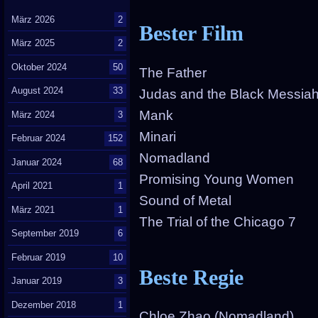
März 2026
2
Bester Film
März 2025
2
Oktober 2024
50
The Father
August 2024
33
Judas and the Black Messia
Mank
März 2024
3
Minari
Februar 2024
152
Nomadland
Januar 2024
68
Promising Young Women
April 2021
1
Sound of Metal
März 2021
1
The Trial of the Chicago 7
September 2019
6
Februar 2019
10
Beste Regie
Januar 2019
3
Dezember 2018
1
Chloe Zhao (Nomadland)