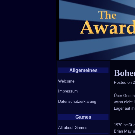
Allgemeines
Bohe
Welcome
Posted on
2
Impressum
Über Geschm
Datenschutzerklärung
wenn nicht 
Lager auf i
Games
1970 heißt 
All about Games
Brian May un