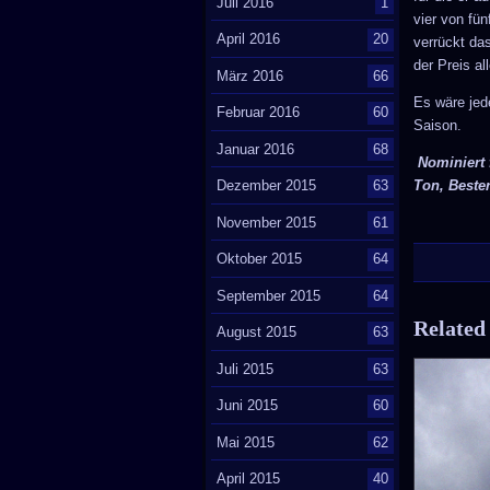
Juli 2016
1
vier von fün
April 2016
20
verrückt da
der Preis a
März 2016
66
Es wäre jed
Februar 2016
60
Saison.
Januar 2016
68
Nominiert 
Ton, Bester
Dezember 2015
63
November 2015
61
Oktober 2015
64
September 2015
64
Related
August 2015
63
Juli 2015
63
Juni 2015
60
Mai 2015
62
April 2015
40