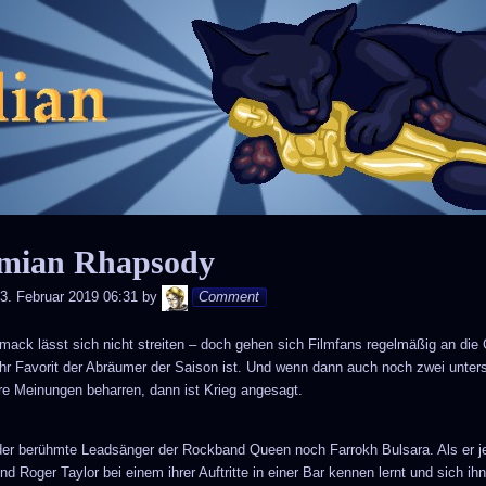
Skip
to
content
mian Rhapsody
Andy
3. Februar 2019 06:31
by
Comment
ack lässt sich nicht streiten – doch gehen sich Filmfans regelmäßig an die 
ihr Favorit der Abräumer der Saison ist. Und wenn dann auch noch zwei unter
hre Meinungen beharren, dann ist Krieg angesagt.
der berühmte Leadsänger der Rockband Queen noch Farrokh Bulsara. Als er 
d Roger Taylor bei einem ihrer Auftritte in einer Bar kennen lernt und sich ih