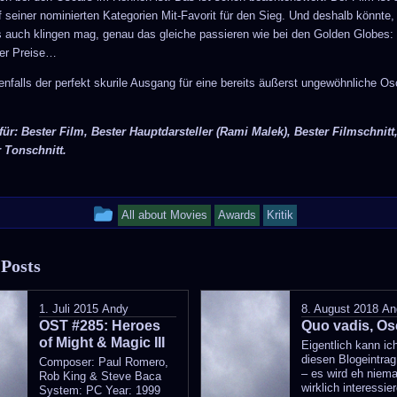
f seiner nominierten Kategorien Mit-Favorit für den Sieg. Und deshalb könnte,
s auch klingen mag, genau das gleiche passieren wie bei den Golden Globes:
ller Preise…
enfalls der perfekt skurile Ausgang für eine bereits äußerst ungewöhnliche Os
für: Bester Film, Bester Hauptdarsteller (Rami Malek), Bester Filmschnitt
 Tonschnitt.
This
All about Movies
Awards
Kritik
entry
 Posts
was
posted
1. Juli 2015
Andy
8. August 2018
An
OST #285: Heroes
in
Quo vadis, Os
of Might & Magic III
Eigentlich kann ic
diesen Blogeintra
Composer: Paul Romero,
– es wird eh niem
Rob King & Steve Baca
wirklich interessie
System: PC Year: 1999