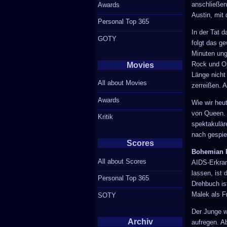
anschließend 
Awards
Austin, mit
Personal Top 365
In der Tat d
GOTY
folgt das g
Minuten ung
Rock und Op
Movies
Länge nicht
All about Movies
zerreißen. A
Awards
Wie wir heut
von Queen. 
Kritik
spektakulär
nach gespiel
Scores
Bohemian 
All about Scores
AIDS-Erkran
lassen, ist
Personal Top 365
Drehbuch is
Malek als F
SOTY
Der Junge w
Archiv
aufregen. A