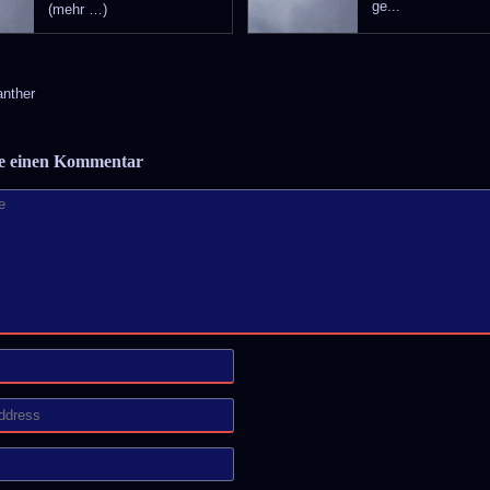
ge...
(mehr …)
nther
be einen Kommentar