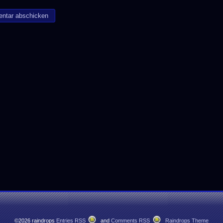
©2026 raindrops
Entries RSS
and
Comments RSS
Raindrops Theme