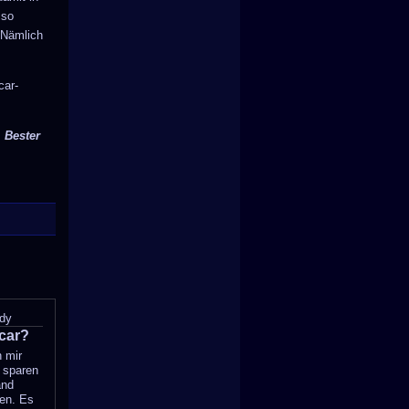
 so
 Nämlich
car-
, Bester
dy
car?
h mir
g sparen
and
ren. Es