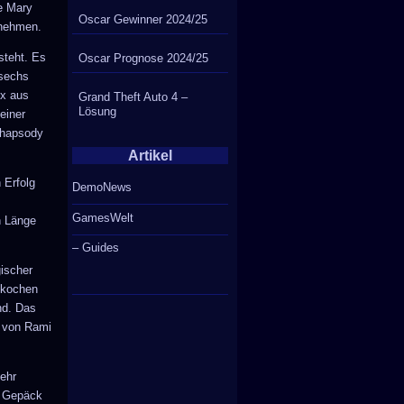
ve Mary
Oscar Gewinner 2024/25
unehmen.
 steht. Es
Oscar Prognose 2024/25
 sechs
ix aus
Grand Theft Auto 4 –
Lösung
einer
Rhapsody
Artikel
 Erfolg
DemoNews
GamesWelt
n Länge
– Guides
ischer
ufkochen
nd. Das
e von Rami
sehr
m Gepäck