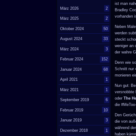
ist man nah
März 2026
2
Bradley Coo
vorhanden i
März 2025
2
Neben Malek
Oktober 2024
50
werden subt
August 2024
33
steckt scho
weniger an 
März 2024
3
der wahre G
Februar 2024
152
Denn wie son
Schnitt nur
Januar 2024
68
monieren ei
April 2021
1
Nun gut: Be
März 2021
1
versnobbte 
oder
The H
September 2019
6
die #MeToo-
Februar 2019
10
Den Gerücht
Januar 2019
3
die von auß
während der
Dezember 2018
1
haben kümme