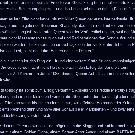
will, stellt er sich lieber als Freddie vor. Gleichzeitig trifft er auf die attrakti
 der er eine Beziehung eingeht… und das Leben scheint so richtig Fahrt aufz
auert es laut Film nicht lange, bis mit Killer Queen der erste internationale Hit
ewagte und titelgebende Bohemian Rhapsody, das mit einer Laufzeit von über
ewöhnlich lang ist. Viele raten Queen von der Veröffentlichung ab, weil der M
era nicht Massenmarkt tauglich sei und Radiostationen den Song aufgrund s
 spielen würden. Hinzu kommen die Schlagzeilen der Kritiker, die Bohemian 
lso das Lied, nicht den Film. Hör ich da leise Déjà-vu?
e alle wissen ist das Ding ein Hit und eine weitere Stufe für den wahnsinnigen
Die Geschichte macht nicht Halt und erzählt den Erfolg der Band bis zum
en Live-Aid-Konzert im Jahre 1985, dessen Queen-Auftritt fast in seiner volle
t wird.
Rhapsody
ist somit zum Erfolg verdammt. Abseits von Freddie Mercurys trag
kung und ein paar kleineren Dramen, die Streit unter den Bandmitgliedenr a
 der Film von vorne bis hinten eine seichte, wie effektive Hommage der Kultba
t entsprechend dünn und 99% aller Schauspieler Marionetten – und zwar jen
reddie Mercury, versteht sich.
ird einen Oscar gewinnen – da mögen sich die Blogger und Kritiker noch so 
ber mit einem Golden Globe, einem Screen Actor Award und einem BAFTA i