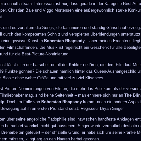
ezu unaufhaltsam. Interessant ist nur, dass gerade in der Kategorie Best Acto
per, Christian Bale und Viggo Mortensen eine außergewöhnlich starke Konku
st.
 sind es vor allem die Songs, die faszinieren und ständig Gänsehaut erzeug
il durch den kompetenten Schnitt und verspielten Überblendungen unterstützt.
n eine gewisse Kunst in
Bohemian Rhapsody
– aber meines Erachtens liegt
den Filmschaffenden. Die Musik ist regelrecht ein Geschenk für alle Beteiligt
rund für die Best-Picture-Nominierung.
st lässt sich der harsche Tonfall der Kritiker erklären, die dem Film laut Meta
 49 Punkte gönnen? Die schauen nämlich hinter das Queen-Aushängeschild u
n Biopic ohne wahre Größe und mit viel zu viel Klischees.
st-Picture-Nominierungen von Filmen, die mehr das Publikum als der versierte
Filmliebhaber mag, sind keine Seltenheit – man erinnere sich nur an
The Blin
elp
. Doch im Falle von
Bohemian Rhapsody
kommt noch ein anderer Aspekt 
Bewegung auf ihren ersten Prüfstand setzt: Regisseur Bryan Singer.
en über seine angebliche Pädophilie sind inzwischen handfeste Anklagen en
en betrachtet wahrlich nicht gut aussehen. Singer wurde vermutlich deshalb 
 Dreharbeiten gefeuert – der offizielle Grund, er habe sich um seine kranke M
rn müssen, klingt arg an den Haaren herbei gezogen.