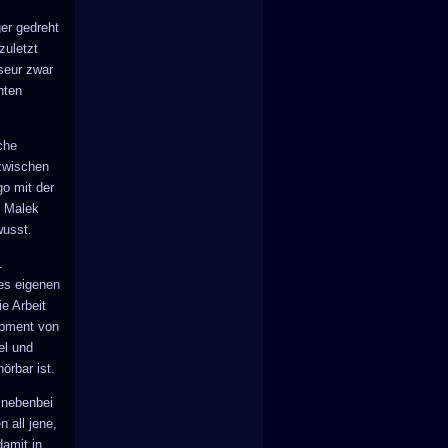
er gedreht
zuletzt
seur zwar
nten
che
nzwischen
go mit der
n Malek
wusst.
.
es eigenen
e Arbeit
ipment von
el und
örbar ist.
 nebenbei
 all jene,
damit in