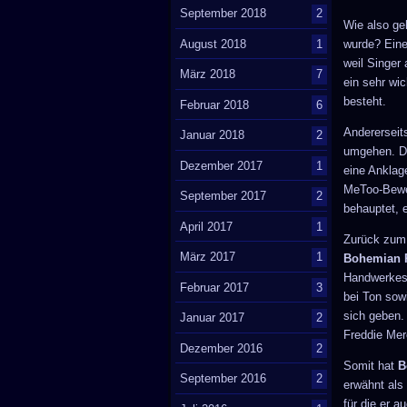
September 2018
2
Wie also ge
wurde? Einer
August 2018
1
weil Singer
März 2018
7
ein sehr wi
besteht.
Februar 2018
6
Andererseit
Januar 2018
2
umgehen. Di
Dezember 2017
1
eine Anklage
MeToo-Bewe
September 2017
2
behauptet, 
April 2017
1
Zurück zum 
März 2017
1
Bohemian 
Handwerkes. 
Februar 2017
3
bei Ton sow
sich geben.
Januar 2017
2
Freddie Mer
Dezember 2016
2
Somit hat
B
September 2016
2
erwähnt als
für die er 