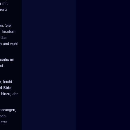
r mit
rrenz
en. Sie
 Insofern
 das
en und wohl
critic im
nd
, leicht
d Side
hinzu, der
tsprungen,
noch
utter