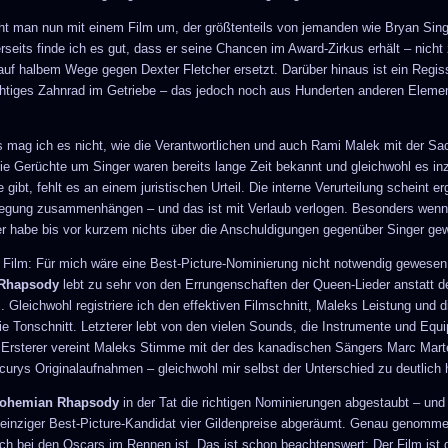
ht man nun mit einem Film um, der größtenteils von jemanden wie Bryan Sing
seits finde ich es gut, dass er seine Chancen im Award-Zirkus erhält – nicht 
 auf halbem Wege gegen Dexter Fletcher ersetzt. Darüber hinaus ist ein Regis
chtiges Zahnrad im Getriebe – das jedoch noch aus Hunderten anderen Eleme
s mag ich es nicht, wie die Verantwortlichen und auch Rami Malek mit der Sa
e Gerüchte um Singer waren bereits lange Zeit bekannt und gleichwohl es i
 gibt, fehlt es an einem juristischen Urteil. Die interne Verurteilung scheint er
gung zusammenhängen – und das ist mit Verlaub verlogen. Besonders wen
er habe bis vor kurzem nichts über die Anschuldigungen gegenüber Singer ge
Film: Für mich wäre eine Best-Picture-Nominierung nicht notwendig gewesen
Rhapsody
lebt zu sehr von den Errungenschaften der Queen-Lieder anstatt d
Gleichwohl registriere ich den effektiven Filmschnitt, Maleks Leistung und di
ie Tonschnitt. Letzterer lebt von den vielen Sounds, die Instrumente und Equ
 Ersterer vereint Maleks Stimme mit der des kanadischen Sängers Marc Mart
curys Originalaufnahmen – gleichwohl mir selbst der Unterschied zu deutlich h
ohemian Rhapsody
in der Tat die richtigen Nominierungen abgestaubt – und
 einziger Best-Picture-Kandidat vier Gildenpreise abgeräumt. Genau genommen
auch bei den Oscars im Rennen ist. Das ist schon beachtenswert: Der Film ist 