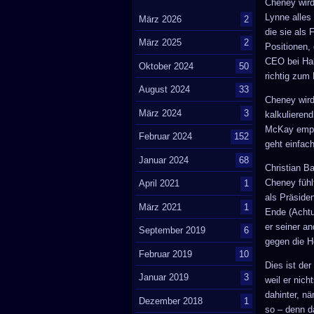
Cheney wird
Lynne alles 
März 2026
2
die sie als
März 2025
2
Positionen,
CEO bei Hal
Oktober 2024
50
richtig zum
August 2024
33
Cheney wird 
März 2024
3
kalkulierend
McKay empfi
Februar 2024
152
geht einfach
Januar 2024
68
Christian B
Cheney fühlt
April 2021
1
als Präsiden
März 2021
1
Ende (Achtu
er seiner an
September 2019
6
gegen die 
Februar 2019
10
Dies ist der
Januar 2019
3
weil er nich
dahinter, n
Dezember 2018
1
so – denn d