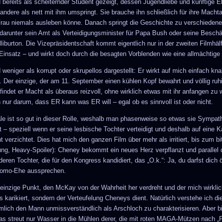
 bereits als scheiternder Student gezeigt, dessen Jugendliebe und künftige E
andere als nett mit ihm umspringt. Sie brauche ihn schließlich für ihre Macht
 Frau niemals ausleben könne. Danach springt die Geschichte zu verschieden
 darunter sein Amt als Verteidigungsminister für Papa Bush oder seine Beschä
liburton. Die Vizepräsidentschaft kommt eigentlich nur in der zweiten Filmhäl
 Einsatz – und wirkt doch durch die besagten Vorblenden wie eine allmächtige
weniger als korrupt oder skrupellos dargestellt: Er wirkt auf mich einfach knal
. Der einzige, der am 11. September einen kühlen Kopf bewahrt und völlig ruhi
ndet er Macht als überaus reizvoll, ohne wirklich etwas mit ihr anfangen zu 
 nur darum, dass ER kann was ER will – egal ob es sinnvoll ist oder nicht.
ale ist so gut in dieser Rolle, weshalb man phasenweise so etwas sie Sympath
 – speziell wenn er seine lesbische Tochter verteidigt und deshalb auf eine K
t verzichtet. Dies hat mich den ganzen Film über mehr als irritiert, bis zum bi
ng, Heavy-Spoiler): Cheney bekommt ein neues Herz verpflanzt und parallel 
deren Tochter, die für den Kongress kandidiert, das „O.k.“: Ja, du darfst dich ö
Homo-Ehe aussprechen.
 einzige Punkt, den McKay von der Wahrheit her verdreht und der mich wirklich
ts karikiert, sondern der Verteufelung Cheneys dient. Natürlich verstehe ich die
ämlich den Mann unmissverständlich als Arschloch zu charakterisieren. Aber bi
as streut nur Wasser in die Mühlen derer, die mit roten MAGA-Mützen nach „