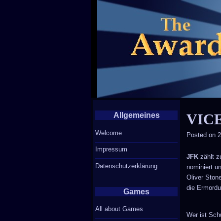
Allgemeines
VIC
Welcome
Posted on
2
Impressum
JFK
zählt z
Datenschutzerklärung
nominiert u
Oliver Stone
die Ermordu
Games
All about Games
Wer ist Sch