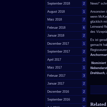
News!“ schr
September 2018
2
Ansonsten 
August 2018
1
wenn McKay 
März 2018
7
glücklich m
Leinwand fl
Februar 2018
6
des Vizeprä
Januar 2018
2
Es ist gera
Dezember 2017
1
gemacht hab
Regisseuren
September 2017
2
Anchorma
April 2017
1
Nominiert 
März 2017
1
Nebendarst
Drehbuch, 
Februar 2017
3
Januar 2017
2
Dezember 2016
2
September 2016
2
Related