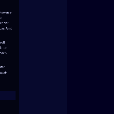
elsweise
e,
er der
 das Amt
roß
isten
 nach
ster
inal-