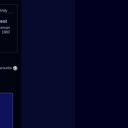
Andy
est
Norman
: 1983
avourite