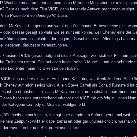
? Weshalb mussten mehr als eine halbe Millionen Menschen beim völlig sinn
en? Geht es nach dem Film
VICE
, dann lautet die Antwort mehr oder weniger:
 Vize-Präseident von George W. Bush.
dam McKay ist fair genug und warnt den Zuschauer. Er beschreibe eine wahr
– oder besser gesagt so wahr wie es nur sein könne, weil Cheney eine der G
 Führungspersönlichkeiten der jüngeren Geschichte sei. Allerdings habe ma
e“ gegeben, das beste herauszuholen.
 kritisieren
VICE
gerade aufgrund dieser Aussage, weil sich der Film ein paa
che Freiheiten nimmt. Das sei doch keine „scheiß Mühe“ – und ich schüttele n
iese Leute die Ironie nicht verstanden haben.
t
VICE
alles andere als wahr: Es ist eine Karikatur, wo allenfalls deren Star Ch
k Cheney auf mich seriös wirkt. Allein Steve Carrell als Donald Rumsfeld ist d
 es ist so offenstichtlich, dass McKay ihn nicht im buchstäblichen Sinne erns
 Globes haben das entsprechend erkannt und
VICE
mit drölfzig Millionen Nom
n der Kategorie Comedy or Musical, wohlgemerkt.
 größtenteils chronologisch, springt aber gerade am Anfang gerne mal weit in 
 keinem Zeitpunkt wirkt er dabei zerfasert oder gar unübersichtlich, weshalb
V
r der Favoriten für den Besten Filmschnitt ist.