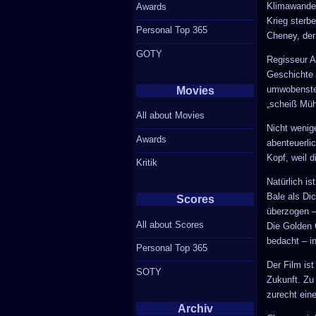
Klimawandel
Awards
Krieg sterb
Personal Top 365
Cheney, der
GOTY
Regisseur A
Geschichte 
umwobensten
Movies
„scheiß Müh
All about Movies
Nicht wenige
Awards
abenteuerli
Kopf, weil d
Kritik
Natürlich is
Bale als Dic
Scores
überzogen –
All about Scores
Die Golden
bedacht – i
Personal Top 365
Der Film ist
SOTY
Zukunft. Zu
zurecht eine
Archiv