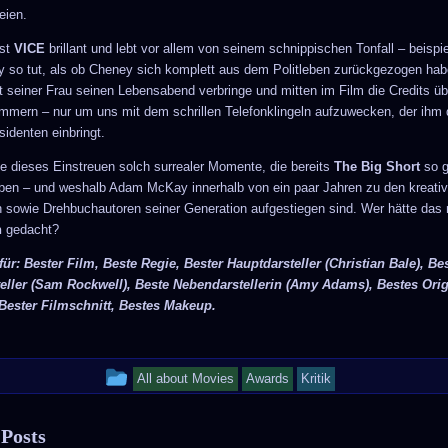
eien.
ist
VICE
brillant und lebt vor allem von seinem schnippischen Tonfall – beispi
so tut, als ob Cheney sich komplett aus dem Politleben zurückgezogen hab
it seiner Frau seinen Lebensabend verbringe und mitten im Film die Credits üb
immern – nur um uns mit dem schrillen Telefonklingeln aufzuwecken, der ihm
sidenten einbringt.
de dieses Einstreuen solch surrealer Momente, die bereits
The Big Short
so g
en – und weshalb Adam McKay innerhalb von ein paar Jahren zu den kreativ
 sowie Drehbuchautoren seiner Generation aufgestiegen sind. Wer hätte das
n
gedacht?
für: Bester Film, Beste Regie, Bester Hauptdarsteller (Christian Bale), Be
eller (Sam Rockwell), Beste Nebendarstellerin (Amy Adams), Bestes Orig
Bester Filmschnitt, Bestes Makeup.
This
All about Movies
Awards
Kritik
entry
 Posts
was