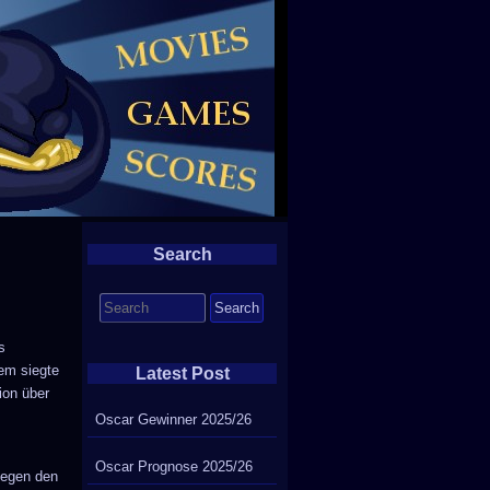
Search
Search
for:
s
em siegte
Latest Post
ion über
Oscar Gewinner 2025/26
Oscar Prognose 2025/26
gegen den