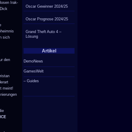
losen Irak-
Oscar Gewinner 2024/25
 Dick
Oscar Prognose 2024/25
e
eheimnis
Grand Theft Auto 4 –
Lösung
n sich
Artikel
r
ur den
DemoNews
GamesWelt
ristan
– Guides
erart
t meint!
inierungen
die
ICE