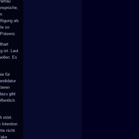
hefrau
ansprüche,
en
ftigung als
fte so
 Präsenz.
lhart
g ist. Laut
wollen. Es
ie für
andidatur
tteren
dazu gibt
ffentlich
 stört:
 Intention
tte nicht
Fake