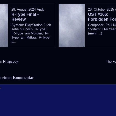
posted
29. August 2024
Andy
28. Oktober 2015
R-Type Final –
in
OST #166:
Review
Forbidden For
System: PlayStation 2 Ich
Composer: Paul 
sehe nur noch ´R-Type´:
System: C64 Year
´R-Type´ am Morgen, ´R-
(mehr …)
Type´ am Mittag, ´R-Type´
a...
n Rhapsody
The F
be einen Kommentar