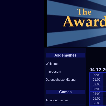
Allgemeines
Welcome
04
12
2
Impressum
00:00
Datenschutzerklärung
01:00
02:00
03:00
Games
04:00
05:00
All about Games
06:00