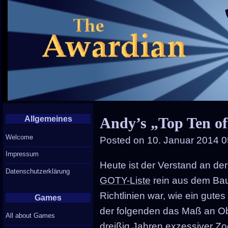
Allgemeines
Andy’s „Top Ten o
Welcome
Posted on
10. Januar 2014 0
Impressum
Heute ist der Verstand an d
Datenschutzerklärung
GOTY-Liste
rein aus dem Bauc
Richtlinien war, wie ein gutes
Games
der folgenden das Maß an Obje
All about Games
dreißig Jahren exzessiver Zo