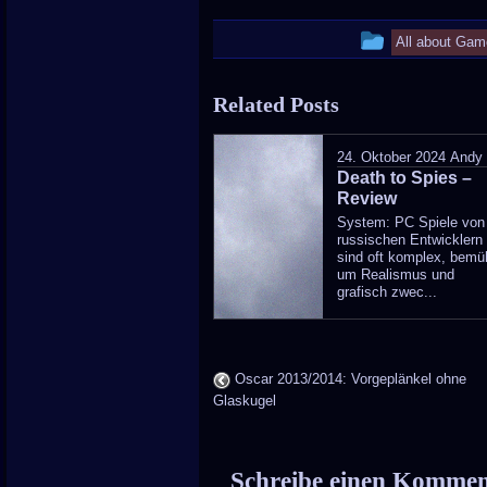
This
All about Gam
entry
Related Posts
was
posted
24. Oktober 2024
Andy
Death to Spies –
in
Review
System: PC Spiele von
russischen Entwicklern
sind oft komplex, bemü
um Realismus und
grafisch zwec...
Oscar 2013/2014: Vorgeplänkel ohne
Glaskugel
Schreibe einen Komme