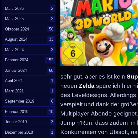
März 2026
2
März 2025
2
Oktober 2024
50
August 2024
33
März 2024
3
Februar 2024
152
Januar 2024
68
sehr gut, aber es ist kein
Sup
April 2021
1
neuen
Zelda
spüre ich hier n
März 2021
1
des Leveldesigns. Allerding
September 2019
6
verspielt und dank der größer
Februar 2019
10
Multiplayer-Abende geeignet. 
Jump’n’Run, dass zudem im 
Januar 2019
3
Konkurrenten von Ubisoft, n
Dezember 2018
1