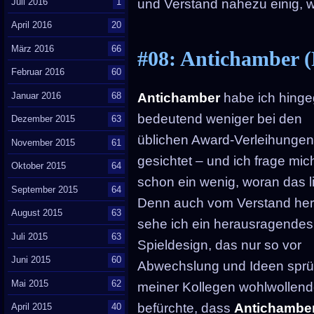
Juli 2016
1
und Verstand nahezu einig,
April 2016
20
März 2016
66
#08: Antichamber 
Februar 2016
60
Januar 2016
68
Antichamber
habe ich hing
bedeutend weniger bei den
Dezember 2015
63
üblichen Award-Verleihunge
November 2015
61
gesichtet – und ich frage mic
Oktober 2015
64
schon ein wenig, woran das li
September 2015
64
Denn auch vom Verstand he
August 2015
63
sehe ich ein herausragendes
Juli 2015
63
Spieldesign, das nur so vor
Juni 2015
60
Abwechslung und Ideen sprüh
Mai 2015
62
meiner Kollegen wohlwollende
befürchte, dass
Antichambe
April 2015
40