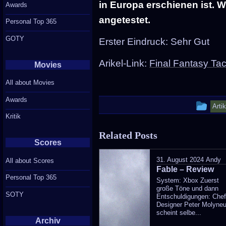
in Europa erschienen ist.
Awards
angetestet.
Personal Top 365
GOTY
Erster Eindruck: Sehr Gut
Arikel-Link:
Final Fantasy Tac
Movies
All about Movies
Awards
Thi
Arti
Kritik
ent
Related Posts
wa
Scores
pos
31. August 2024
Andy
All about Scores
Fable – Review
in
Personal Top 365
System: Xbox Zuerst
große Töne und dann
SOTY
Entschuldigungen: Chef
Designer Peter Molyne
scheint selbe...
Archiv