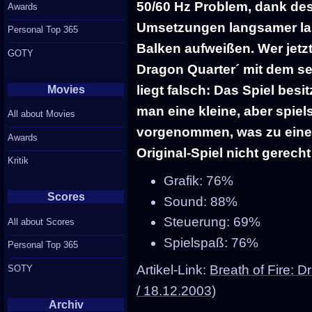
50/60 Hz Problem, dank de
Awards
Umsetzungen langsamer la
Personal Top 365
Balken aufweißen. Wer jetzt
GOTY
Dragon Quarter´ mit dem se
liegt falsch: Das Spiel besi
Movies
man eine kleine, aber spi
All about Movies
vorgenommen, was zu einem
Awards
Original-Spiel nicht gerec
Kritik
Grafik: 76%
Scores
Sound: 88%
Steuerung: 69%
All about Scores
Spielspaß: 76%
Personal Top 365
Artikel-Link:
Breath of Fire: 
SOTY
/ 18.12.2003)
Archiv