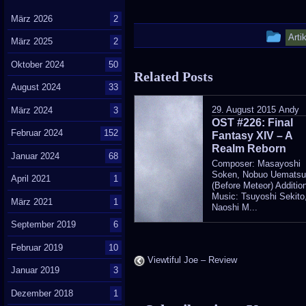
März 2026
2
Thi
Arti
März 2025
2
ent
Oktober 2024
50
Related Posts
wa
August 2024
33
pos
29. August 2015
Andy
März 2024
3
OST #226: Final
in
Februar 2024
152
Fantasy XIV – A
Realm Reborn
Januar 2024
68
Composer: Masayoshi
Soken, Nobuo Uemats
April 2021
1
(Before Meteor) Additio
Music: Tsuyoshi Sekito
März 2021
1
Naoshi M...
September 2019
6
Februar 2019
10
Viewtiful Joe – Review
Januar 2019
3
Dezember 2018
1