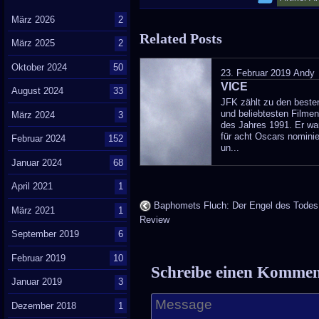
entry
März 2026
2
Related Posts
was
März 2025
2
poste
Oktober 2024
50
23. Februar 2019
Andy
VICE
in
August 2024
33
JFK zählt zu den beste
und beliebtesten Filme
März 2024
3
des Jahres 1991. Er wa
für acht Oscars nominie
Februar 2024
152
un...
Januar 2024
68
April 2021
1
Baphomets Fluch: Der Engel des Todes
März 2021
1
Review
September 2019
6
Februar 2019
10
Schreibe einen Komme
Januar 2019
3
Dezember 2018
1