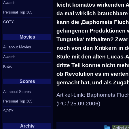
Awards
leicht komatös wirkenden A
Personal Top 365
da mal wirklich brauchbare V
kann die ‚Baphomets Fluch‘
GOTY
gelungenen Produktionen w
Movies
Tunguska‘ mithalten? Zwar 
All about Movies
noch von den Kritikern in 
Stufe mit den alten Lucas-A
Awards
dritte Teil konnte nicht me
Kritik
ob Revolution es im vierten
Scores
gemacht hat, und als Zugab
All about Scores
Artikel-Link:
Baphomets Fluch
Personal Top 365
(PC / 25.09.2006)
SOTY
Archiv
This
Artikel-A