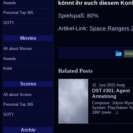
könnt ihr euch diesem Konf
Awards
Personal Top 365
Spielspaß: 80%
GOTY
Artikel-Link:
Space Rangers 2
Movies
All about Movies
Thi
Arti
Awards
ent
Kritik
Related Posts
wa
pos
Scores
15. Juni 2015
Andy
OST #301: Agent
in
All about Scores
Armstrong
Composer: Jolyon Mye
Personal Top 365
System: PlayStation Ye
1997 (mehr …)
SOTY
Archiv