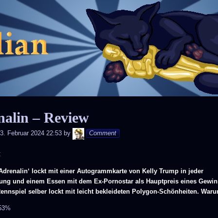
Skip
to
content
nalin – Review
Andy
3. Februar 2024 22:53
by
Comment
C
Adrenalin‘ lockt mit einer Autogrammkarte von Kelly Trump in jeder
ung und einem Essen mit dem Ex-Pornostar als Hauptpreis eines Gewin
ennspiel selber lockt mit leicht bekleideten Polygon-Schönheiten. War
 53%