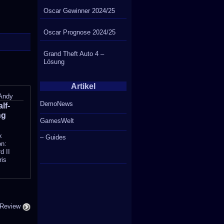
Oscar Gewinner 2024/25
Oscar Prognose 2024/25
Grand Theft Auto 4 –
Lösung
Artikel
Andy
DemoNews
lf-
ng
GamesWelt
x
– Guides
on:
d II
ris
 Review