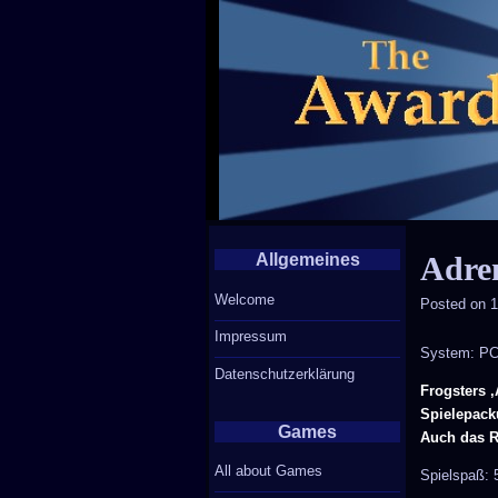
Allgemeines
Adre
Welcome
Posted on
1
Impressum
System: P
Datenschutzerklärung
Frogsters ‚
Spielepack
Games
Auch das R
All about Games
Spielspaß: