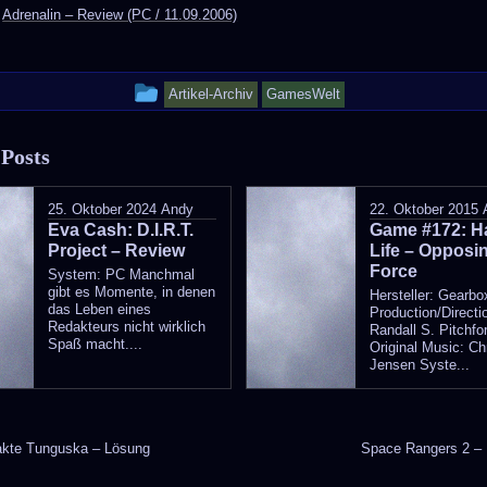
:
Adrenalin – Review (PC / 11.09.2006)
This
Artikel-Archiv
GamesWelt
entry
 Posts
was
posted
25. Oktober 2024
Andy
22. Oktober 2015
Eva Cash: D.I.R.T.
in
Game #172: Ha
Project – Review
Life – Opposi
Force
System: PC Manchmal
gibt es Momente, in denen
Hersteller: Gearbo
das Leben eines
Production/Directi
Redakteurs nicht wirklich
Randall S. Pitchfor
Spaß macht....
Original Music: Ch
Jensen Syste...
kte Tunguska – Lösung
Space Rangers 2 –