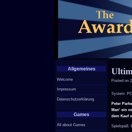
Allgemeines
Ulti
Welcome
Posted on
2
Impressum
System: P
Datenschutzerklärung
Peter Parke
Man‘ ein n
Games
dem Kauf s
All about Games
Spielspaß: