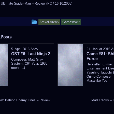
:
Ultimate Spider-Man – Review (PC / 16.10.2005)
This
Artikel-Archiv
GamesWelt
entry
 Posts
was
posted
5. April 2016
Andy
21. Januar 2016
A
OST #6: Last Ninja 2
in
Game #81: Sh
Force
Composer: Matt Gray
System: C64 Year: 1988
Hersteller: Climax
(mehr …)
Entertainment Dire
Yasuhiro Taguchi 
Orimo Composer:
Masahiko Yos...
wn: Behind Enemy Lines – Review
Mad Tracks – 