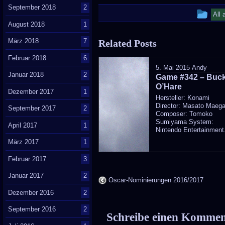
September 2018
2
Thi
All 
August 2018
1
ent
März 2018
7
Related Posts
wa
Februar 2018
6
pos
5. Mai 2015
Andy
Januar 2018
2
Game #342 – Buc
in
O’Hare
Dezember 2017
1
Hersteller: Konami
Director: Masato Maeg
September 2017
2
Composer: Tomoko
Sumiyama System:
April 2017
1
Nintendo Entertainment.
März 2017
1
Februar 2017
3
Januar 2017
2
Oscar-Nominierungen 2016/2017
Dezember 2016
2
September 2016
2
Schreibe einen Komme