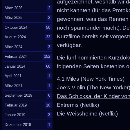
aufgezeichnet, weshalb wir
März 2026
2
nicht kannten (für das Protok
März 2025
2
gewonnen, was das Rennen 
noch spannender macht). Des
Oktober 2024
50
Kurzfilme bereits seit vorge
August 2024
33
verfügbar.
März 2024
3
Februar 2024
152
Die fünf nominierten Kurzdok
folgenden Seiten kostenlos o
Januar 2024
68
April 2021
1
4.1 Miles (New York Times)
März 2021
1
Joe’s Violin (The New Yorker
Das Schicksal der Kinder vo
September 2019
6
Extremis (Netflix)
Februar 2019
10
Die Weisshelme (Netflix)
Januar 2019
3
Dezember 2018
1