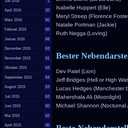
Juli 2016
1
Isabelle Huppert (Elle)
April 2016
20
Meryl Streep (Florence Foste
März 2016
66
Natalie Portman (Jackie)
Februar 2016
60
Ruth Negga (Loving)
Januar 2016
68
Dezember 2015
63
Bester Nebendarste
November 2015
61
Oktober 2015
64
Dev Patel (Lion)
September 2015
64
Jeff Bridges (Hell or High Wat
August 2015
63
Lucas Hedges (Manchester b
Mahershala Ali (Moonlight)
Juli 2015
63
Michael Shannon (Nocturnal 
Juni 2015
60
Mai 2015
62
April 2015
40
Beste Nebendarstel