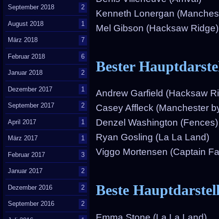
September 2018
2
Kenneth Lonergan (Manchest
August 2018
1
Mel Gibson (Hacksaw Ridge)
März 2018
7
Februar 2018
6
Bester Hauptdarste
Januar 2018
2
Dezember 2017
1
Andrew Garfield (Hacksaw R
September 2017
2
Casey Affleck (Manchester b
Denzel Washington (Fences)
April 2017
1
Ryan Gosling (La La Land)
März 2017
1
Viggo Mortensen (Captain Fa
Februar 2017
3
Januar 2017
2
Beste Hauptdarstel
Dezember 2016
2
September 2016
2
Emma Stone (La La Land)