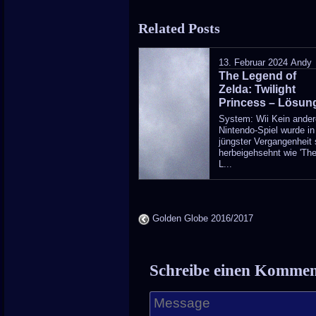
ent
Related Posts
wa
pos
13. Februar 2024
Andy
The Legend of
in
Zelda: Twilight
Princess – Lösun
System: Wii Kein ande
Nintendo-Spiel wurde in
jüngster Vergangenheit
herbeigehsehnt wie 'Th
L...
Golden Globe 2016/2017
Schreibe einen Komme