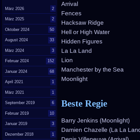
Arrival
März 2026
2
Fences
März 2025
2
Hacksaw Ridge
Oktober 2024
50
Hell or High Water
August 2024
33
Hidden Figures
La La Land
März 2024
3
Lion
Februar 2024
152
Manchester by the Sea
Januar 2024
68
Moonlight
April 2021
1
März 2021
1
Beste Regie
September 2019
6
Februar 2019
10
Barry Jenkins (Moonlight)
Januar 2019
3
Damien Chazelle (La La Lan
Dezember 2018
1
Denis Villeneuve (Arrival)