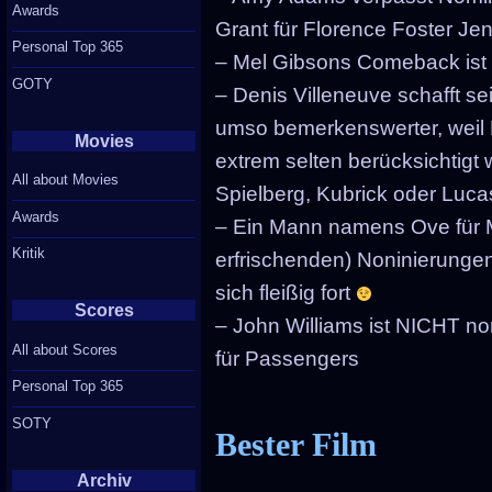
Awards
Grant für Florence Foster Je
Personal Top 365
– Mel Gibsons Comeback ist 
GOTY
– Denis Villeneuve schafft se
umso bemerkenswerter, weil R
Movies
extrem selten berücksichtig
All about Movies
Spielberg, Kubrick oder Lu
Awards
– Ein Mann namens Ove für 
Kritik
erfrischenden) Noninierungen
sich fleißig fort
Scores
– John Williams ist NICHT n
All about Scores
für Passengers
Personal Top 365
SOTY
Bester Film
Archiv