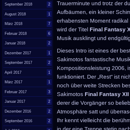
Trauerminute und trotz der d
September 2018
2
Aufbäumen, ein kleiner Schi
August 2018
1
erhabensten Moment radika
März 2018
7
wird der Titel
Final Fantasy X
Februar 2018
6
Musik ausklingt und endgülti
Januar 2018
2
Dieses Intro ist eines der be
Dezember 2017
1
Sakimotos fantastische Musik
September 2017
2
Kompositionsleistung 2006, i
April 2017
1
funktioniert. Der „Rest“ ist n
März 2017
1
noch über weite Strecken bess
Februar 2017
3
Sakimotos
Final Fantasy XII
Januar 2017
2
derer die Vorgänger so belieb
Atmosphäre satt und überrasc
Dezember 2016
2
Ihr kennt vielleicht die berüh
September 2016
2
in der eine Treppe stetig nac