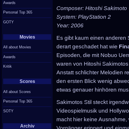
Awards
Composer: Hitoshi Sakimoto
Personal Top 365
System: PlayStation 2
GOTY
Year: 2006
Movies
Es gibt kaum einen anderen
derart geschadet hat wie
Fin
All about Movies
Episoden, die mit Nobuo Ue
Awards
waren von Hitoshi Sakimotos
Kritik
Anstatt schlichter Melodien r
den ersten Blick wenig abwe
Scores
etwas genauer hinhören muss
All about Scores
Personal Top 365
Sakimotos Stil steckt irgend
Videospielmusik und Hollyw
SOTY
macht hier keine Ausnahme, 
Archiv
Vorgänger erinnert und einm