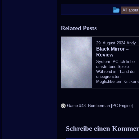
This
All abou
entry
Related Posts
was
poste
29. August 2024
Andy
Black Mirror –
in
Review
System: PC Ich liebe
umstrittene Spiele:
Während im ´Land der
unbegrenzten
Möglichkeiten´ Kritiker e
Game #43: Bomberman [PC-Engine]
Schreibe einen Komme