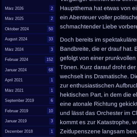
Hauptthema hat etwas von ei
März 2026
2
ein Abenteuer voller politisch
März 2025
2
schmachtender Liebe vorbere
Oktober 2024
50
Doch bereits im spektakuläre
August 2024
33
Bandbreite, die er drauf hat.
März 2024
3
gefolgt von einer prunkvolle
Februar 2024
152
Tönen. Kurz darauf droht der
Januar 2024
68
wechselt ins Dramatische. Die
April 2021
1
zur enthusiastischen Aufbruc
März 2021
1
hektischen Part, in dem die 
September 2019
6
eine atonale Richtung gekick
Februar 2019
10
und lässt das Orchester im C
Januar 2019
3
kommt es zur Katastrophe, wo
Zeitlupenszene langsam beruhi
Dezember 2018
1