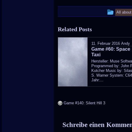
This
All abou
entry
Related Posts
was
poste
11. Februar 2016
Andy
Game #60: Space
in
Taxi
Hersteller: Muse Softw
Programmed by: John F
Kutcher Music by: Sila
S. Warner System: C6
Jahr:...
Game #140: Silent Hill 3
Schreibe einen Komme