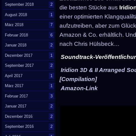
September 2018
2
die besten Stücke aus
Iridio
August 2018
1
einer optimierten Klangqualil
März 2018
7
aufzutreiben, aber zum Glück 
Amazon & Co. erhältlich. Und 
Februar 2018
6
nach Chris Hülsbeck…
Januar 2018
2
Dezember 2017
1
Soundtrack-Veröffentlichu
September 2017
2
Iridion 3D & II Arranged S
April 2017
1
[Compilation]
März 2017
1
Amazon-Link
Februar 2017
3
Januar 2017
2
Dezember 2016
2
September 2016
2