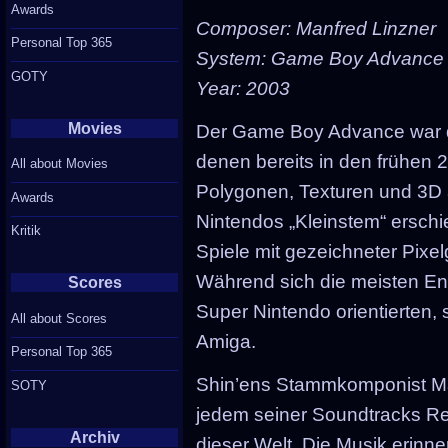
Awards
Composer: Manfred Linzner
Personal Top 365
System: Game Boy Advance
GOTY
Year: 2003
Movies
Der Game Boy Advance war die 
denen bereits in den frühen
All about Movies
Polygonen, Texturen und 3D a
Awards
Nintendos „Kleinstem“ erschie
Kritik
Spiele mit gezeichneter Pixe
Während sich die meisten Entw
Scores
Super Nintendo orientierten, 
All about Scores
Amiga.
Personal Top 365
Shin’ens Stammkomponist Manf
SOTY
jedem seiner Soundtracks R
Archiv
dieser Welt. Die Musik erinne