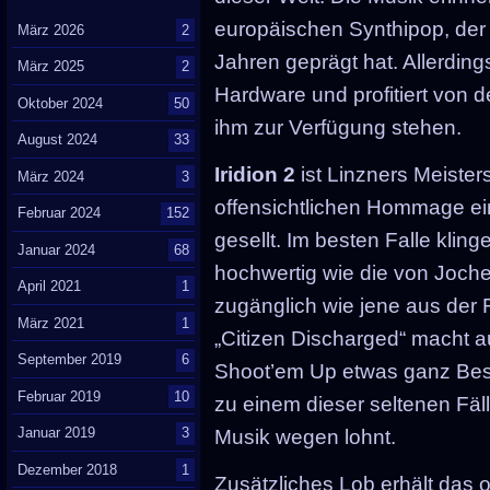
europäischen Synthipop, der
März 2026
2
Jahren geprägt hat. Allerdings
März 2025
2
Hardware und profitiert von 
Oktober 2024
50
ihm zur Verfügung stehen.
August 2024
33
Iridion 2
ist Linzners Meisters
März 2024
3
offensichtlichen Hommage e
Februar 2024
152
gesellt. Im besten Falle klin
Januar 2024
68
hochwertig wie die von Joch
April 2021
1
zugänglich wie jene aus der Fe
März 2021
1
„Citizen Discharged“ macht 
September 2019
6
Shoot’em Up etwas ganz Be
Februar 2019
10
zu einem dieser seltenen Fälle
Januar 2019
3
Musik wegen lohnt.
Dezember 2018
1
Zusätzliches Lob erhält das 