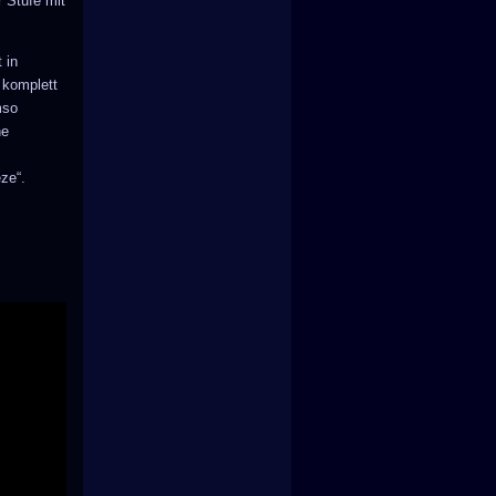
 Stufe mit
 in
 komplett
mso
ne
ze“.