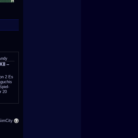
Andy
XII –
on 2 Es
aguchis
Spiel-
r 20
SimCity