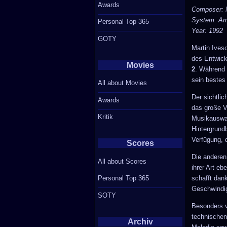
Awards
Composer: M
System: Am
Personal Top 365
Year: 1992
GOTY
Martin Ives
des Entwick
Movies
2
. Während 
sein bestes
All about Movies
Der sichtli
Awards
das große Vo
Kritik
Musikauswah
Hintergrund
Verfügung, 
Scores
Die anderen 
All about Scores
ihrer Art eb
schafft dan
Personal Top 365
Geschwindig
SOTY
Besonders v
technischen
Archiv