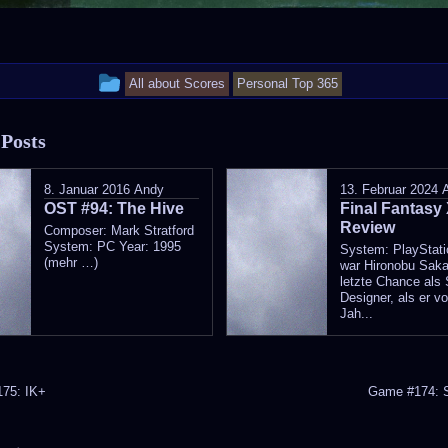
This
All about Scores
Personal Top 365
entry
 Posts
was
posted
8. Januar 2016
Andy
13. Februar 2024
OST #94: The Hive
in
Final Fantasy 
Review
Composer: Mark Stratford
System: PC Year: 1995
System: PlayStati
(mehr …)
war Hironobu Sak
letzte Chance als 
Designer, als er vo
Jah...
75: IK+
Game #174: 