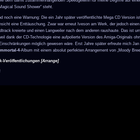
ie dem damit zusammenhängenden Speedgewinn für meine Begriffe auf einer
Magical Sound Shower“ steht.
d noch eine Warnung: Die ein Jahr später veröffentlichte Mega CD Version ist
nsicht eine Enttäuschung. Zwar war erneut Iveson am Werk, der jedoch einen
track kreierte und einen Langweiler nach dem anderen raushaute. Das ist u
 weil dank der CD-Technologie eine aufpolierte Version des Amiga-Originals oh
Einschränkungen möglich gewesen wäre. Erst Jahre später erfreute mich Jan
Immortal-4
-Album mit einem absolut perfekten Arrangement von „Moody Bree
-Veröffentlichungen [Arrange]
4