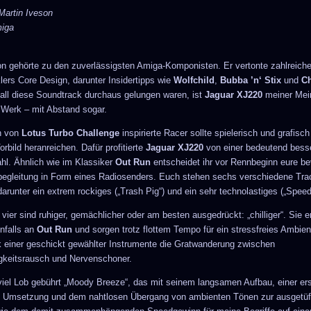
artin Iveson
iga
on gehörte zu den zuverlässigsten Amiga-Komponisten. Er vertonte zahlreiche
lers Core Design, darunter Insidertipps wie
Wolfchild
,
Bubba ’n‘ Stix
und
C
all diese Soundtrack durchaus gelungen waren, ist
Jaguar XJ220
meiner Mei
 Werk – mit Abstand sogar.
ch von
Lotus Turbo Challenge
inspirierte Racer sollte spielerisch und grafisch
rbild heranreichen. Dafür profitierte
Jaguar XJ220
von einer bedeutend bess
l. Ähnlich wie im Klassiker
Out Run
entscheidet ihr vor Rennbeginn eure b
begleitung in Form eines Radiosenders. Euch stehen sechs verschiedene Tra
darunter ein extrem rockiges („Trash Pig“) und ein sehr technolastiges („Spee
vier sind ruhiger, gemächlicher oder am besten ausgedrückt: „chilliger“. Sie er
enfalls an
Out Run
und sorgen trotz flottem Tempo für ein stressfreies Ambien
k einer geschickt gewählter Instrumente die Gratwanderung zwischen
keitsrausch und Nervenschoner.
iel Lob gebührt „Moody Breeze“, das mit seinem langsamen Aufbau, einer er
 Umsetzung und dem nahtlosen Übergang von ambienten Tönen zur ausgetüf