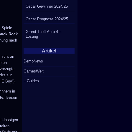
Oscar Gewinner 2024/25
Oscar Prognose 2024/25
 Spiele
Grand Theft Auto 4 –
huck Rock
Lösung
nung nach
Artikel
 nicht an
DemoNews
eren
evorzugte
GamesWelt
cks zur
– Guides
d E Boy“).
innern in
te. Iveson
stklassigen
telten