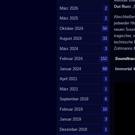
Melodie sow
Out Run
s „
März 2026
2
Abschließen
März 2025
2
jedweder Hi
Oktober 2024
50
neuen Sound
tragischer,
August 2024
33
technische 
Zottmanns
März 2024
3
Soundtrack
Februar 2024
152
Januar 2024
68
Immortal 
April 2021
1
März 2021
1
September 2019
6
Februar 2019
10
Januar 2019
3
Dezember 2018
1