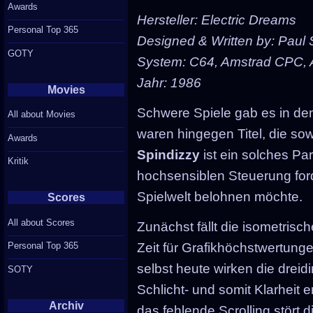
Awards
Hersteller: Electric Dreams
Personal Top 365
Designed & Written by: Paul 
GOTY
System: C64, Amstrad CPC, A
Jahr: 1986
Movies
Schwere Spiele gab es in den
All about Movies
waren hingegen Titel, die sow
Awards
Spindizzy
ist ein solches Pa
Kritik
hochsensiblen Steuerung forde
Spielwelt belohnen möchte.
Scores
All about Scores
Zunächst fällt die isometrisc
Personal Top 365
Zeit für Grafikhöchstwertung
selbst heute wirken die drei
SOTY
Schlicht- und somit Klarheit e
Archiv
das fehlende Scrolling stört 