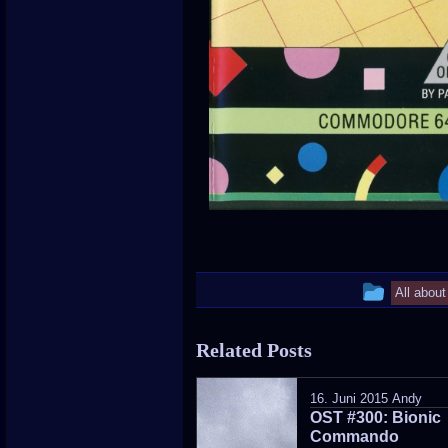
This
All abou
entry
Related Posts
was
poste
16. Juni 2015
Andy
OST #300: Bionic
in
Commando