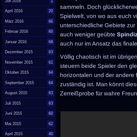
Juli 2016
1
sammeln. Doch glücklicherwei
April 2016
20
Spielwelt, von wo aus euch vi
März 2016
66
unterschiedliche Gebiete zu
Februar 2016
60
auch weniger geübte
Spindi
Januar 2016
68
auch nur im Ansatz das finale
Dezember 2015
63
Völlig chaotisch ist im übrig
November 2015
61
steuern beide Spieler den gle
Oktober 2015
64
horizontalen und der andere 
September 2015
64
zuständig ist. Man könnt dies
Zerreißprobe für wahre Fre
August 2015
63
Juli 2015
63
Juni 2015
60
Mai 2015
62
April 2015
40