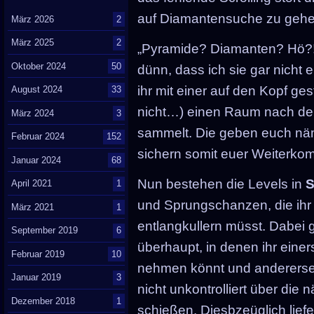
auf Diamantensuche zu gehe
März 2026
2
März 2025
2
„Pyramide? Diamanten? Hö?!?“
Oktober 2024
50
dünn, dass ich sie gar nicht 
ihr mit einer auf den Kopf ge
August 2024
33
nicht…) einen Raum nach d
März 2024
3
sammelt. Die geben euch näm
Februar 2024
152
sichern somit euer Weiterko
Januar 2024
68
Nun bestehen die Levels in
S
April 2021
1
und Sprungschanzen, die ihr 
März 2021
1
entlangkullern müsst. Dabei 
September 2019
6
überhaupt, in denen ihr einer
Februar 2019
10
nehmen könnt und anderersei
Januar 2019
3
nicht unkontrolliert über die
Dezember 2018
1
schießen. Diesbzeüglich liefe