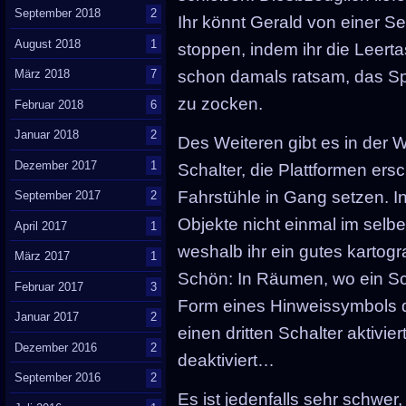
September 2018
2
Ihr könnt Gerald von einer S
August 2018
1
stoppen, indem ihr die Leerta
März 2018
7
schon damals ratsam, das Spie
zu zocken.
Februar 2018
6
Januar 2018
2
Des Weiteren gibt es in der 
Dezember 2017
1
Schalter, die Plattformen er
Fahrstühle in Gang setzen. I
September 2017
2
Objekte nicht einmal im selb
April 2017
1
weshalb ihr ein gutes kartog
März 2017
1
Schön: In Räumen, wo ein Scha
Februar 2017
3
Form eines Hinweissymbols di
Januar 2017
2
einen dritten Schalter aktivie
Dezember 2016
2
deaktiviert…
September 2016
2
Es ist jedenfalls sehr schwer