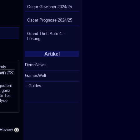
Oscar Gewinner 2024/25
Oscar Prognose 2024/25
Grand Theft Auto 4 –
Lösung
Artikel
DemoNews
ndy
n #3:
GamesWelt
gestern
– Guides
t ganz
te Teil
lyse
 Review