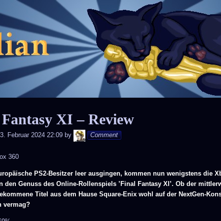
Skip
to
content
 Fantasy XI – Review
Andy
3. Februar 2024 22:09
by
Comment
ox 360
ropäische PS2-Besitzer leer ausgingen, kommen nun wenigstens die X
 den Genuss des Online-Rollenspiels ’Final Fantasy XI’. Ob der mittlerw
gekommene Titel aus dem Hause Square-Enix wohl auf der NextGen-Kons
n vermag?