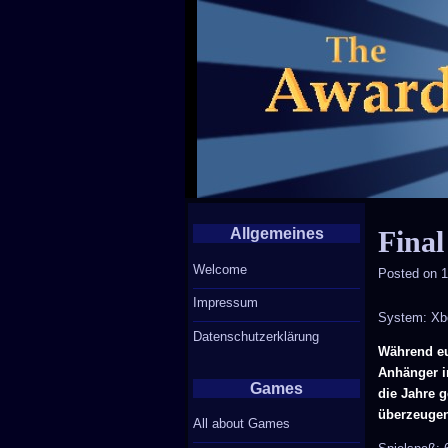
Allgemeines
Final
Welcome
Posted on
1
Impressum
System: Xb
Datenschutzerklärung
Während eu
Anhänger in
Games
die Jahre 
überzeuge
All about Games