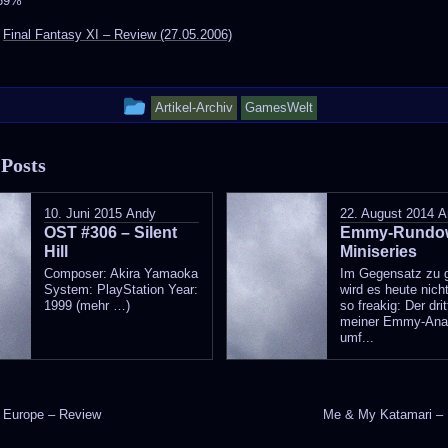
 69%
:
Final Fantasy XI – Review (27.05.2006)
This
Artikel-Archiv
GamesWelt
entry
 Posts
was
posted
10. Juni 2015
Andy
22. August 2014
A
OST #306 – Silent
in
Emmy-Rundow
Hill
Miniseries
Composer: Akira Yamaoka
Im Gegensatz zu 
System: PlayStation Year:
wird es heute nich
1999 (mehr …)
so freakig: Der drit
meiner Emmy-Ana
umf...
f Europe – Review
Me & My Katamari –