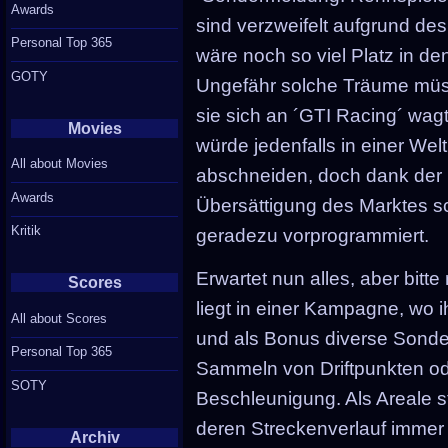
Awards
sind verzweifelt aufgrund d
Personal Top 365
wäre noch so viel Platz in de
GOTY
Ungefähr solche Träume müss
sie sich an ´GTI Racing´ wag
Movies
würde jedenfalls in einer We
All about Movies
abschneiden, doch dank der
Awards
Übersättigung des Marktes s
Kritik
geradezu vorprogrammiert.
Erwartet nun alles, aber bit
Scores
liegt in einer Kampagne, wo i
All about Scores
und als Bonus diverse Sonder
Personal Top 365
Sammeln von Driftpunkten od
SOTY
Beschleunigung. Als Areale 
deren Streckenverlauf immer
Archiv