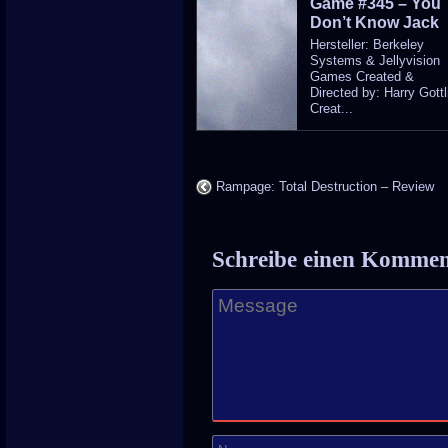
Game #345 – You
in
Don’t Know Jack
Hersteller: Berkeley
Systems & Jellyvision
Games Created &
Directed by: Harry Gottl
Creat...
Rampage: Total Destruction – Review
Schreibe einen Komme