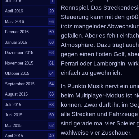
Juli 2016
1
Rennspiel. Das Streckendesign 
April 2016
20
Steuerung kann mit den größ
März 2016
66
trotz mangelnder Abwechslun
Februar 2016
60
gefallen. Aber es fehlt einf
Januar 2016
68
Atmosphäre. Dazu trägt auch 
Dezember 2015
63
gegen einen flotten Golf, ab
Ferrari oder Lamborghini wirk
November 2015
61
einfach zu gewöhnlich.
Oktober 2015
64
September 2015
64
In Punkto Musik nervt ein un
August 2015
63
beim Multiplayer-Modus ist nic
können. Zwar dürft ihr, im G
Juli 2015
63
alle Strecken und Fahrzeuge
Juni 2015
60
sind gerade mal vier Spieler 
Mai 2015
62
wahlweise vier Zuschauer.
April 2015
40