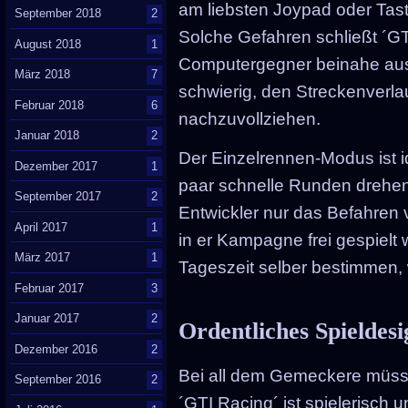
am liebsten Joypad oder Tas
September 2018
2
Solche Gefahren schließt ´GT
August 2018
1
Computergegner beinahe aus, 
März 2018
7
schwierig, den Streckenverlau
Februar 2018
6
nachzuvollziehen.
Januar 2018
2
Der Einzelrennen-Modus ist id
Dezember 2017
1
paar schnelle Runden drehen
September 2017
2
Entwickler nur das Befahren
April 2017
1
in er Kampagne frei gespielt 
März 2017
1
Tageszeit selber bestimmen, 
Februar 2017
3
Januar 2017
2
Ordentliches Spieldesi
Dezember 2016
2
Bei all dem Gemeckere müsse
September 2016
2
´GTI Racing´ ist spielerisch u