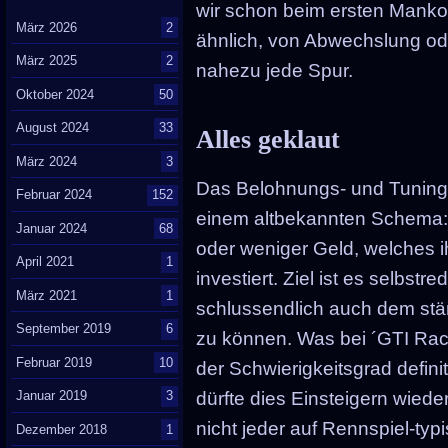
wir schon beim ersten Manko
März 2026
2
ähnlich, von Abwechslung oder
März 2025
2
nahezu jede Spur.
Oktober 2024
50
August 2024
33
Alles geklaut
März 2024
3
Das Belohnungs- und Tunings
Februar 2024
152
einem altbekannten Schema: 
Januar 2024
68
oder weniger Geld, welches ih
April 2021
1
investiert. Ziel ist es selbs
März 2021
1
schlussendlich auch dem stä
September 2019
6
zu können. Was bei ´GTI Racin
Februar 2019
10
der Schwierigkeitsgrad definit
Januar 2019
3
dürfte dies Einsteigern wieder
nicht jeder auf Rennspiel-t
Dezember 2018
1