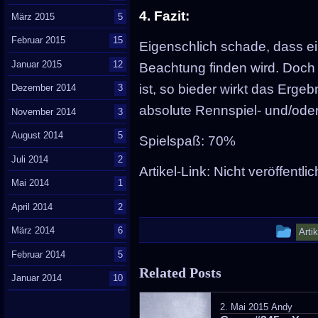
4. Fazit:
März 2015
5
Februar 2015
15
Eigenschlich schade, dass ei
Januar 2015
12
Beachtung finden wird. Doch 
ist, so bieder wirkt das Ergeb
Dezember 2014
3
absolute Rennspiel- und/oder
November 2014
3
August 2014
5
Spielspaß: 70%
Juli 2014
2
Artikel-Link: Nicht veröffentlic
Mai 2014
1
April 2014
2
Thi
März 2014
6
Arti
ent
Februar 2014
5
Related Posts
wa
Januar 2014
10
pos
2. Mai 2015
Andy