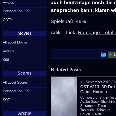
auch heutzutage noch die d
Awards
ansprechen kann, klären wi
Personal Top 365
GOTY
Spielspaß: 49%
Artikel-Link:
Rampage: Total D
Movies
All about Movies
Awards
Thi
Arti
Kritik
ent
Related Posts
wa
Scores
pos
11. September 2015
An
All about Scores
OST #213: 3D Dot
in
Personal Top 365
Game Heroes
Composers: Shinji Hos
SOTY
Ayako Saso, Shoichiro
Sakamoto, Teruo
Taniguchi, Takahuro
Archiv
Eguchi & Nori...