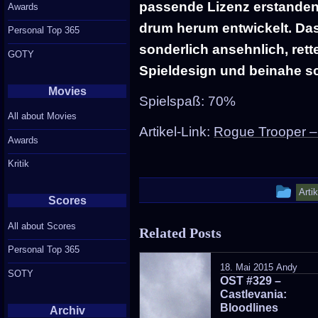
passende Lizenz erstanden
Awards
drum herum entwickelt. Das
Personal Top 365
sonderlich ansehnlich, rett
GOTY
Spieldesign und beinahe sc
Movies
Spielspaß: 70%
All about Movies
Artikel-Link:
Rogue Trooper – 
Awards
Kritik
Thi
Arti
Scores
ent
All about Scores
Related Posts
wa
Personal Top 365
pos
18. Mai 2015
Andy
SOTY
OST #329 –
in
Castlevania:
Bloodlines
Archiv