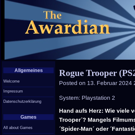
Allgemeines
Rogue Trooper (PS
Welcome
Posted on
13. Februar 2024 
Impressum
System: Playstation 2
Datenschutzerklärung
Hand aufs Herz: Wie viele
Games
Trooper´? Mangels Filmums
All about Games
´Spider-Man´ oder ´Fantasti