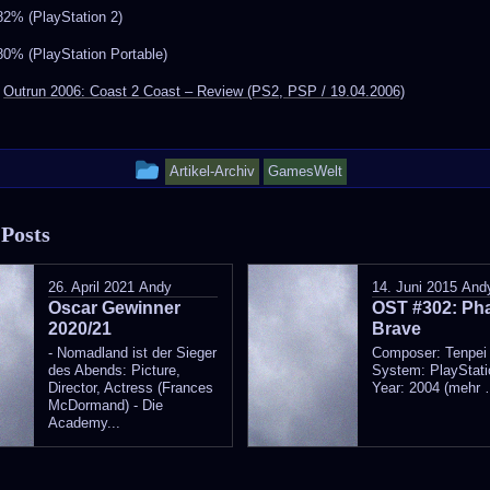
82% (PlayStation 2)
80% (PlayStation Portable)
:
Outrun 2006: Coast 2 Coast – Review (PS2, PSP / 19.04.2006)
This
Artikel-Archiv
GamesWelt
entry
 Posts
was
posted
26. April 2021
Andy
14. Juni 2015
And
Oscar Gewinner
in
OST #302: Ph
2020/21
Brave
- Nomadland ist der Sieger
Composer: Tenpei
des Abends: Picture,
System: PlayStati
Director, Actress (Frances
Year: 2004 (mehr 
McDormand) - Die
Academy...