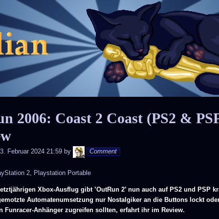
Skip
to
content
n 2006: Coast 2 Coast (PS2 & PSP
ew
Andy
3. Februar 2024 21:59
by
Comment
yStation 2, Playstation Portable
etztjährigen Xbox-Ausflug gibt ’OutRun 2’ nun auch auf PS2 und PSP krä
gemotzte Automatenumsetzung nur Nostalgiker an die Buttons lockt ode
n Funracer-Anhänger zugreifen sollten, erfahrt ihr im Review.