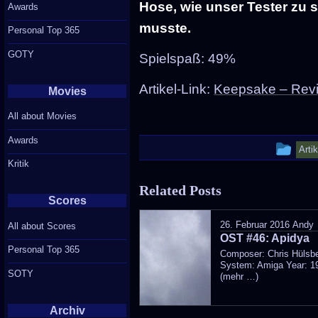
Hose, wie unser Tester zu 
Awards
musste.
Personal Top 365
GOTY
Spielspaß: 49%
Artikel-Link:
Keepsake – Revi
Movies
All about Movies
Awards
Thi
Arti
Kritik
ent
Related Posts
wa
Scores
pos
26. Februar 2016
Andy
All about Scores
OST #46: Apidya
in
Personal Top 365
Composer: Chris Hülsb
System: Amiga Year: 1
SOTY
(mehr …)
Archiv