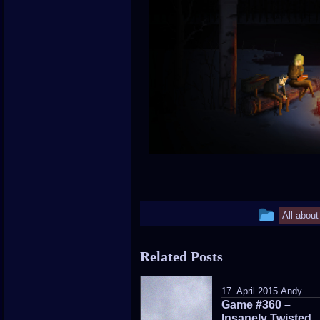
This
All abou
entry
Related Posts
was
poste
17. April 2015
Andy
Game #360 –
in
Insanely Twisted