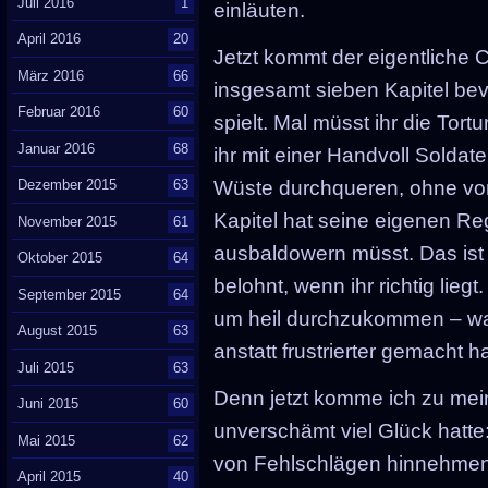
Juli 2016
1
einläuten.
April 2016
20
Jetzt kommt der eigentliche 
März 2016
66
insgesamt sieben Kapitel bev
Februar 2016
60
spielt. Mal müsst ihr die Tort
Januar 2016
68
ihr mit einer Handvoll Solda
Dezember 2015
63
Wüste durchqueren, ohne vo
Kapitel hat seine eigenen Rege
November 2015
61
ausbaldowern müsst. Das ist 
Oktober 2015
64
belohnt, wenn ihr richtig lieg
September 2015
64
um heil durchzukommen – wa
August 2015
63
anstatt frustrierter gemacht ha
Juli 2015
63
Denn jetzt komme ich zu me
Juni 2015
60
unverschämt viel Glück hatt
Mai 2015
62
von Fehlschlägen hinnehmen
April 2015
40