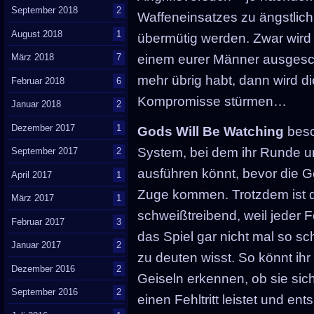
September 2018
2
Waffeneinsatzes zu ängstlich
August 2018
1
übermütig werden. Zwar wird 
März 2018
7
einem eurer Männer ausgesc
mehr übrig habt, dann wird d
Februar 2018
6
Kompromisse stürmen…
Januar 2018
2
Dezember 2017
1
Gods Will Be Watching
besch
System, bei dem ihr Runde 
September 2017
2
ausführen könnt, bevor die Ge
April 2017
1
Zuge kommen. Trotzdem ist 
März 2017
1
schweißtreibend, weil jeder Fe
Februar 2017
3
das Spiel gar nicht mal so s
Januar 2017
2
zu deuten wisst. So könnt ih
Dezember 2016
2
Geiseln erkennen, ob sie sic
September 2016
2
einen Fehltritt leistet und