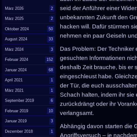
seid der Anführer einer Wide
März 2026
2
unbekannten Zukunft den Gr
März 2025
2
hacken will. Dafür stürmen si
Oktober 2024
50
nehmen ein paar Geiseln und
August 2024
33
Das Problem: Der Techniker e
März 2024
3
gesuchten Informationen nich
Februar 2024
152
deshalb Zeit brauche, bis er 
Januar 2024
68
eingeschleust habe. Gleichzeit
April 2021
1
der Tür, die euch ausschalten 
März 2021
1
Schach halten, indem ihr sie
September 2019
6
zurückdrängt oder ihr Voran
Februar 2019
10
verlangsamt.
Januar 2019
3
Abhängig davon starten die G
Dezember 2018
1
Angriffsversuch – je nachdem