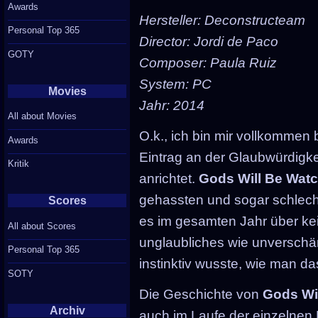
Awards
Hersteller: Deconstructeam
Personal Top 365
Director: Jordi de Paco
GOTY
Composer: Paula Ruiz
System: PC
Movies
Jahr: 2014
All about Movies
O.k., ich bin mir vollkommen
Awards
Eintrag an der Glaubwürdigk
Kritik
anrichtet.
Gods Will Be Wat
gehassten und sogar schlecht
Scores
es im gesamten Jahr über ke
All about Scores
unglaubliches wie unverschä
Personal Top 365
instinktiv wusste, wie man d
SOTY
Die Geschichte von
Gods Wi
Archiv
auch im Laufe der einzelnen Ka