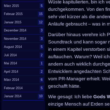
Wüste kapitulierten, bin ich 
März 2015
5
durchgekommen. Von den fina
Februar 2015
15
sehr viel kürzer als die ander
Januar 2015
12
Anläufe gebraucht – was in m
Dezember 2014
3
Darüber hinaus verehre ich 
November 2014
3
Soundtrack und kann sogar n
August 2014
5
in einem Kapitel verstorben si
Juli 2014
2
auftauchen. Warum? Weil ich
Mai 2014
1
andern auch wirklich durchge
Entwicklern angedachten Sch
April 2014
2
vom PR-Manager erhielt. Weil
März 2014
6
geschafft hätte.
Februar 2014
5
Wie gesagt: Ich liebe
Gods W
Januar 2014
10
einzige Mensch auf Erden sei