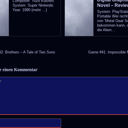
Composer: Yuzo Koshiro
Novel – Revi
System: Super Nintendo
Year: 1990 (mehr …)
System: PlayStati
Portable Wer nich
von ’Metal Gear So
bekommen kann, d
die Aben...
: Brothers – A Tale of Two Sons
Game #41: Impossible 
be einen Kommentar