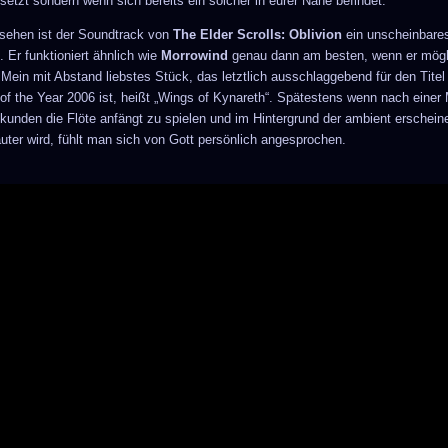
setzt sondern wenn sich bereits ein solcher in eurer Nähe befindet.
sehen ist der Soundtrack von
The Elder Scrolls: Oblivion
ein unscheinbare
 Er funktioniert ähnlich wie
Morrowind
genau dann am besten, wenn er mögl
. Mein mit Abstand liebstes Stück, das letztlich ausschlaggebend für den Titel
of the Year 2006 ist, heißt „Wings of Kynareth“. Spätestens wenn nach einer
kunden die Flöte anfängt zu spielen und im Hintergrund der ambient erschei
auter wird, fühlt man sich von Gott persönlich angesprochen.