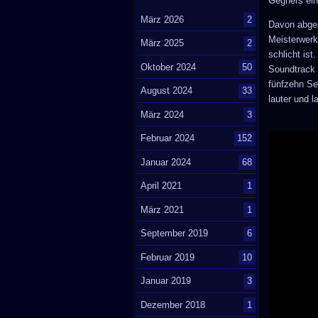
Gegners ein
März 2026
2
Davon abge
Meisterwerk.
März 2025
2
schlicht ist
Oktober 2024
50
Soundtrack 
fünfzehn Se
August 2024
33
lauter und l
März 2024
3
Februar 2024
152
Januar 2024
68
April 2021
1
März 2021
1
September 2019
6
Februar 2019
10
Januar 2019
3
Dezember 2018
1