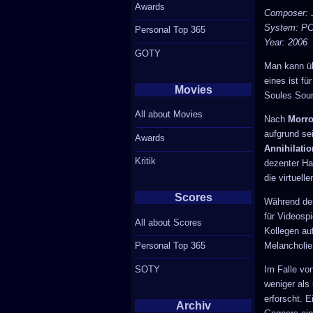
Awards
Composer: 
System: PC 
Personal Top 365
Year: 2006
GOTY
Man kann üb
eines ist fü
Movies
Soules Sou
All about Movies
Nach
Morr
aufgrund se
Awards
Annihilatio
Kritik
dezenter Ha
die virtuell
Scores
Während der
für Videosp
All about Scores
Kollegen au
Melancholie
Personal Top 365
SOTY
Im Falle vo
weniger als
erforscht. 
Archiv