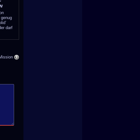
ew
on
t genug
lid’
er darf
Mission