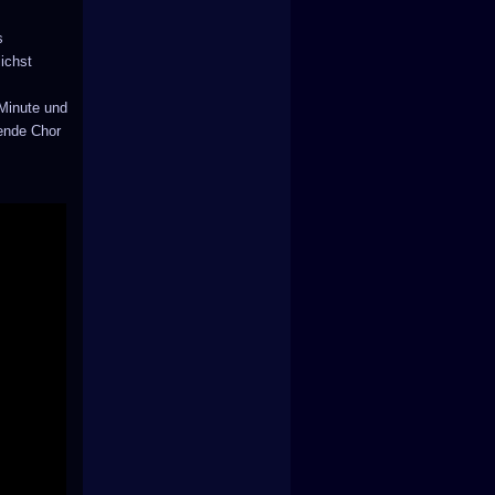
s
ichst
 Minute und
nende Chor