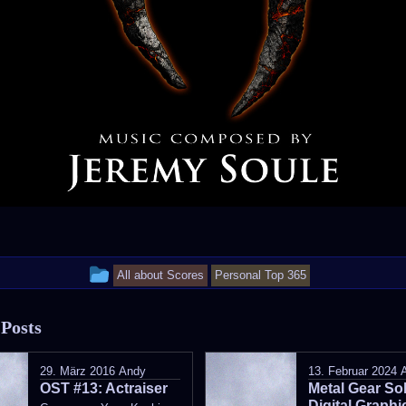
This
All about Scores
Personal Top 365
entry
 Posts
was
posted
29. März 2016
Andy
13. Februar 2024
OST #13: Actraiser
in
Metal Gear Sol
Digital Graphi