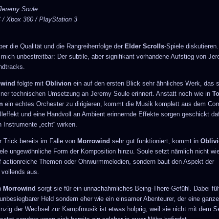
Jeremy Soule
/ Xbox 360 / PlayStation 3
er die Qualität und die Rangreihenfolge der
Elder Scrolls
-Spiele diskutieren
r mich unbestreitbar: Der subtile, aber signifikant vorhandene Aufstieg von Je
ndtracks.
owind
folgte mit
Oblivion
ein auf den ersten Blick sehr ähnliches Werk, das s
iner technischen Umsetzung an Jeremy Soule erinnert. Anstatt noch wie in
To
n
ein echtes Orchester zu dirigieren, kommt die Musik komplett aus dem Com
lleffekt und eine Handvoll an Ambient erinnernde Effekte sorgen geschickt da
en Instrumente „echt“ wirken.
 Trick bereits im Falle von
Morrowind
sehr gut funktioniert, kommt in
Obliv
iele ungewöhnliche Form der Komposition hinzu. Soule setzt nämlich nicht wi
f actionreiche Themen oder Ohrwurmmelodien, sondern baut den Aspekt der
 vollends aus.
n
Morrowind
sorgt sie für ein unnachahmliches Being-There-Gefühl. Dabei füh
 unbesiegbarer Held sondern eher wie ein einsamer Abenteurer, der eine ganz
Einzig der Wechsel zur Kampfmusik ist etwas holprig, weil sie nicht mit dem 