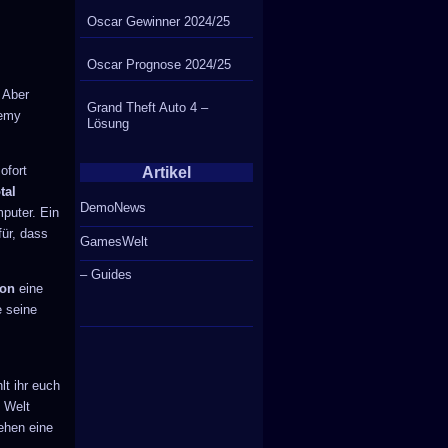
Oscar Gewinner 2024/25
Oscar Prognose 2024/25
. Aber
Grand Theft Auto 4 –
remy
Lösung
ofort
Artikel
tal
DemoNews
puter. Ein
für, dass
GamesWelt
– Guides
ion
eine
e seine
lt ihr euch
e Welt
Sehen eine