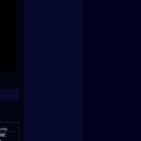
Andy
id:
c