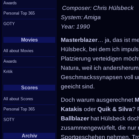
Awards
Composer: Chris Hülsbeck
Personal Top 365
System: Amiga
GOTY
Year: 1990
Masterblazer
… ja, das ist me
Movies
Hülsbeck, bei dem ich impuls
All about Movies
Platzierung verteidigen möcht
Awards
Natura, weil ich andersheru
Kritik
Geschmackssynapsen voll un
geeicht sind.
Scores
All about Scores
Doch warum ausgerechnet
M
Katakis
oder
Quik & Silva
? 
Personal Top 365
Ballblazer
hat Hülsbeck doch
SOTY
zusammengewürfelt, die nur 
Archiv
Sportgeschehen nehmen. Tr