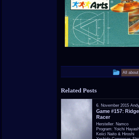
This
All abou
entry
Related Posts
was
poste
6. November 2015
And
Game #157: Ridg
in
Racer
Hersteller: Namco
Program: Yoichi Hayash
Keiici Naito & Hiroshi
Yoshida Composer: Shin