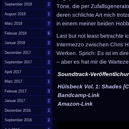
September 2018
2
Töne, die per Zufallsgenerato
August 2018
1
deren schlichte Art mich trotz
in einem meiner beiden Hobby
März 2018
7
Februar 2018
6
Last but not least betrachte i
Januar 2018
2
Intermezzo zwischen Chris H
Werken. Sprich: Es ist im dir
Dezember 2017
1
– aber es hat mir die Warteze
September 2017
2
April 2017
1
Soundtrack-Veröffentlichu
März 2017
1
Hülsbeck Vol. 1: Shades [C
Februar 2017
3
Bandcamp-Link
Januar 2017
2
Amazon-Link
Dezember 2016
2
September 2016
2