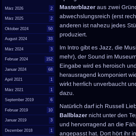
Masterblazer
aus zwei Gründe
März 2026
2
abwechslungsreich (erst rec
März 2025
2
anderen ist nahezu jedes Stü
Oktober 2024
50
produziert.
August 2024
33
Im Intro gibt es Jazz, die Mus
März 2024
3
mehr), der Sound im Museum is
Februar 2024
152
Eingabe wird es heroisch un
Januar 2024
68
herausragend komponiert wie 
April 2021
1
wirkt herrlich unverbaucht u
März 2021
1
dazu.
September 2019
6
Natürlich darf ich Russell L
Februar 2019
10
Ballblazer
nicht unter den Te
Januar 2019
3
und hervorragend an die Fäh
Dezember 2018
1
angepasst hat. Dort hört ihr 