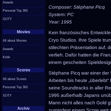
Awards
Composer: Stéphane Picq
Personal Top 365
System: PC
GOTY
Year: 1995
Movies
Kein französisches Entwickle
Cryo Studios. Ihre Spiele tru
All about Movies
stilechten Präsentation auf, 
Awards
verlieh. Dafür hatten die Fr
Kritik
einem gescheiten Spieldesign
Scores
Stéphane Picq war einer de
All about Scores
Arbeiten bis heute „überlebt“
Personal Top 365
seine Soundtracks in aller 
1995 außerhalb Japans unüb
SOTY
Mann nicht alles nach Gold g
Archiv
zumindest einem Score weit g