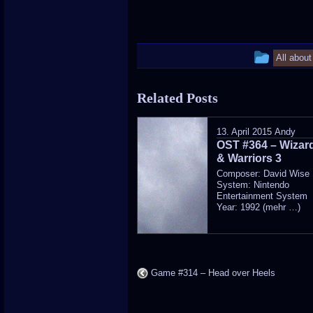
This
All abou
entry
Related Posts
was
poste
13. April 2015
Andy
OST #364 – Wizar
in
& Warriors 3
Composer: David Wise
System: Nintendo
Entertainment System
Year: 1992 (mehr …)
Game #314 – Head over Heels