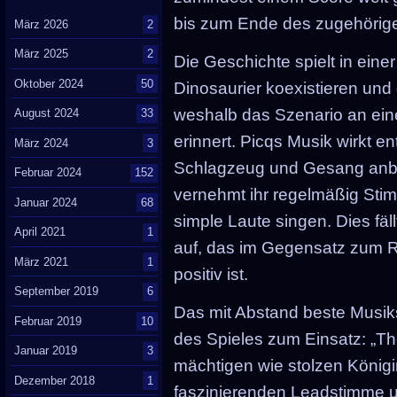
bis zum Ende des zugehörige
März 2026
2
März 2025
2
Die Geschichte spielt in eine
Oktober 2024
50
Dinosaurier koexistieren und
weshalb das Szenario an eine 
August 2024
33
erinnert. Picqs Musik wirkt 
März 2024
3
Schlagzeug und Gesang anbel
Februar 2024
152
vernehmt ihr regelmäßig Stimm
Januar 2024
68
simple Laute singen. Dies fäl
April 2021
1
auf, das im Gegensatz zum Re
März 2021
1
positiv ist.
September 2019
6
Das mit Abstand beste Musi
Februar 2019
10
des Spieles zum Einsatz: „Th
Januar 2019
3
mächtigen wie stolzen König
Dezember 2018
1
faszinierenden Leadstimme u