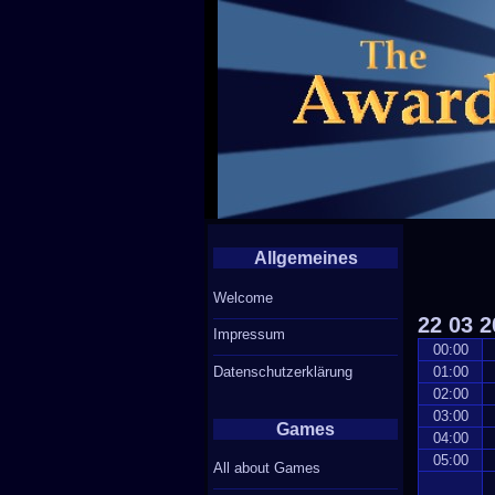
Allgemeines
Welcome
22
03
2
Impressum
00:00
Datenschutzerklärung
01:00
02:00
03:00
Games
04:00
05:00
All about Games