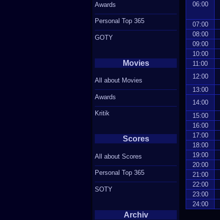
06:00
Awards
Personal Top 365
07:00
08:00
GOTY
09:00
10:00
Movies
11:00
12:00
All about Movies
13:00
Awards
14:00
Kritik
15:00
16:00
17:00
Scores
18:00
19:00
All about Scores
20:00
Personal Top 365
21:00
22:00
SOTY
23:00
24:00
Archiv