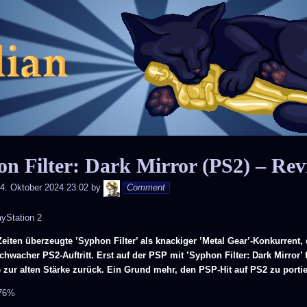
Skip
to
content
n Filter: Dark Mirror (PS2) – Re
Andy
4. Oktober 2024 23:02
by
Comment
yStation 2
eiten überzeugte ’Syphon Filter’ als knackiger ’Metal Gear’-Konkurrent,
schwacher PS2-Auftritt. Erst auf der PSP mit ’Syphon Filter: Dark Mirror’ 
 zur alten Stärke zurück. Ein Grund mehr, den PSP-Hit auf PS2 zu portie
 76%