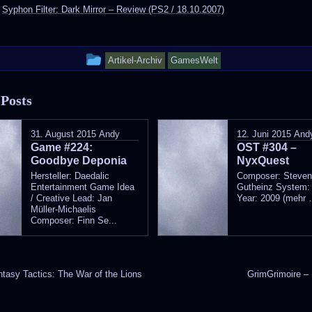
:
Syphon Filter: Dark Mirror – Review (PS2 / 18.10.2007)
This
Artikel-Archiv
GamesWelt
entry
 Posts
was
posted
31. August 2015
Andy
12. Juni 2015
And
Game #224:
in
OST #304 –
Goodbye Deponia
NyxQuest
Hersteller: Daedalic
Composer: Steve
Entertainment Game Idea
Gutheinz System:
/ Creative Lead: Jan
Year: 2009 (mehr 
Müller-Michaelis
Composer: Finn Se...
ntasy Tactics: The War of the Lions
GrimGrimoire –