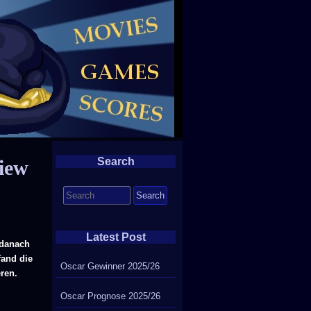
Search
view
Search
for:
Latest Post
 danach
fand die
Oscar Gewinner 2025/26
ren.
Oscar Prognose 2025/26