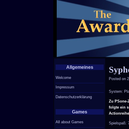
Allgemeines
Sypho
Welcome
Posted on
2
Impressum
System: Pla
Datenschutzerklärung
Zu PSone-Z
folgte ein 
Games
Actionreihe
All about Games
Spielspaß: