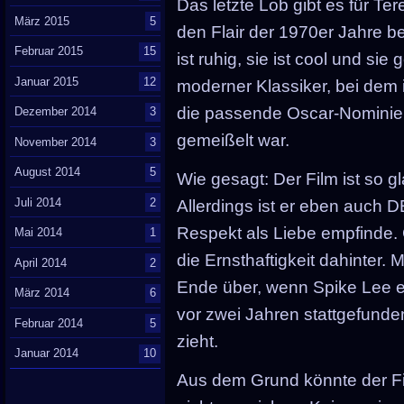
Das letzte Lob gibt es für Te
März 2015
5
den Flair der 1970er Jahre bes
Februar 2015
15
ist ruhig, sie ist cool und sie
Januar 2015
12
moderner Klassiker, bei dem 
die passende Oscar-Nominier
Dezember 2014
3
gemeißelt war.
November 2014
3
August 2014
5
Wie gesagt: Der Film ist so g
Juli 2014
2
Allerdings ist er eben auch 
Respekt als Liebe empfinde.
Mai 2014
1
die Ernsthaftigkeit dahinter
April 2014
2
Ende über, wenn Spike Lee e
März 2014
6
vor zwei Jahren stattgefunde
Februar 2014
5
zieht.
Januar 2014
10
Aus dem Grund könnte der Fi