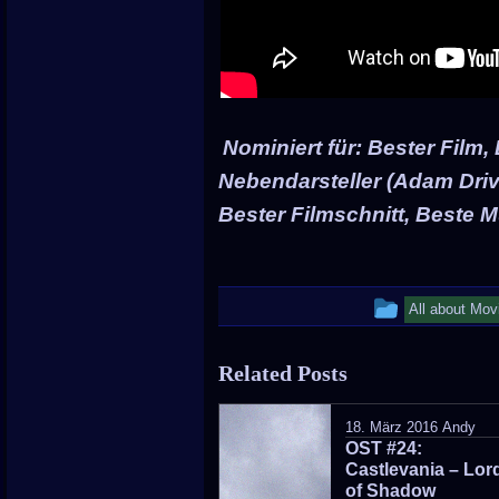
Nominiert für: Bester Film,
Nebendarsteller (Adam Driv
Bester Filmschnitt, Beste M
This
All about Mov
entry
Related Posts
was
posted
18. März 2016
Andy
OST #24:
in
Castlevania – Lor
of Shadow