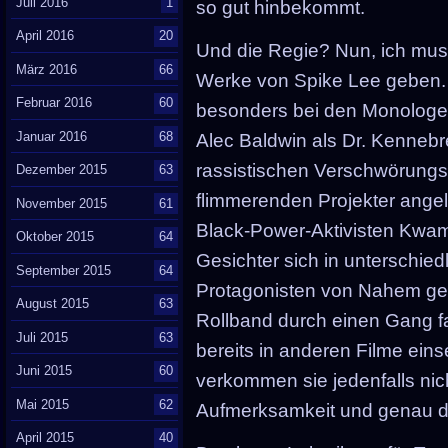
Juli 2016
1
so gut hinbekommt.
April 2016
20
Und die Regie? Nun, ich muss
März 2016
66
Werke von Spike Lee geben. 
Februar 2016
60
besonders bei den Monologen r
Januar 2016
68
Alec Baldwin als Dr. Kenneb
rassistischen Verschwörung
Dezember 2015
63
flimmerenden Projekter angel
November 2015
61
Black-Power-Aktivisten Kwame
Oktober 2015
64
Gesichter sich in unterschie
September 2015
64
Protagonisten von Nahem gef
August 2015
63
Rollband durch einen Gang fah
Juli 2015
63
bereits in anderen Filme eins
Juni 2015
60
verkommen sie jedenfalls nic
Mai 2015
62
Aufmerksamkeit und genau di
April 2015
40