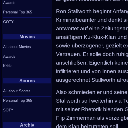
Awards
Ron Stallworth beginnt Anfan
Personal Top 365
Kriminalbeamter und denkt si
GOTY
antwortet auf eine Zeitungsa
ansäßigen Ku-Klux-Klan und g
Movies
sowie überzogener, gezielt e
All about Movies
Vertrauen. Er solle doch ruh
Awards
anschließen. Eigentlich kein
Kritik
infiltrieren und von Innen au
ausgerechnet Stallworth afro
Scores
All about Scores
Also schmieden er und seine
Stallworth soll weiterhin via
Personal Top 365
mit seiner Rhetorik blenden.G
SOTY
Flip Zimmerman als vorzeigba
Archiv
dem Klan beizutreten soll.