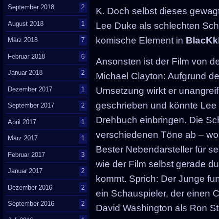
September 2018
2
K. Doch selbst dieses gewagte
August 2018
1
Lee Duke als schlechten Sche
komische Element in
BlacK
März 2018
7
Februar 2018
6
Ansonsten ist der Film von de
Januar 2018
2
Michael Clayton: Aufgrund de
Dezember 2017
1
Umsetzung wirkt er unangreifb
geschrieben und könnte Lee e
September 2017
2
Drehbuch einbringen. Die Sch
April 2017
1
verschiedenen Töne ab – wo
März 2017
1
Bester Nebendarsteller für s
Februar 2017
3
wie der Film selbst gerade du
Januar 2017
2
kommt. Sprich: Der Junge funk
Dezember 2016
2
ein Schauspieler, der einen 
September 2016
2
David Washington als Ron St