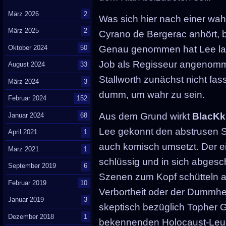
März 2026
2
Was sich hier nach einer wah
März 2025
2
Cyrano de Bergerac anhört, b
Oktober 2024
50
Genau genommen hat Lee lau
Job als Regisseur angenomm
August 2024
33
Stallworth zunächst nicht fas
März 2024
3
dumm, um wahr zu sein.
Februar 2024
152
Aus dem Grund wirkt
BlacK
Januar 2024
68
Lee gekonnt den abstrusen S
April 2021
1
auch komisch umsetzt. Der eig
März 2021
1
schlüssig und in sich abges
September 2019
6
Szenen zum Kopf schütteln a
Februar 2019
10
Verbortheit oder der Dummhei
Januar 2019
3
skeptisch bezüglich Topher 
Dezember 2018
1
bekennenden Holocaust-Leug