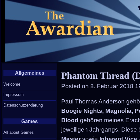
Allgemeines
Phantom Thread (D
Welcome
Posted on
8. Februar 2018 1
Impressum
Paul Thomas Anderson gehört
Datenschutzerklärung
Boogie Nights, Magnolia, 
Blood
gehören meines Eracht
Games
jeweiligen Jahrgangs. Diese S
All about Games
Master
sowie
Inherent Vice