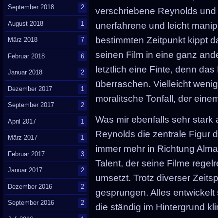
September 2018
2
verschriebene Reynolds und a
August 2018
1
unerfahrene und leicht mani
bestimmten Zeitpunkt kippt da
März 2018
7
seinen Film in eine ganz and
Februar 2018
6
letztlich eine Finte, denn das
Januar 2018
2
überraschen. Vielleicht wenig
Dezember 2017
1
moralitsche Tonfall, der eine
September 2017
2
Was mir ebenfalls sehr stark 
April 2017
1
Reynolds die zentrale Figur d
März 2017
1
immer mehr in Richtung Alma.
Februar 2017
3
Talent, der seine Filme regelr
Januar 2017
2
umsetzt. Trotz diverser Zeits
Dezember 2016
2
gesprungen. Alles entwickelt
September 2016
2
die ständig im Hintergrund k