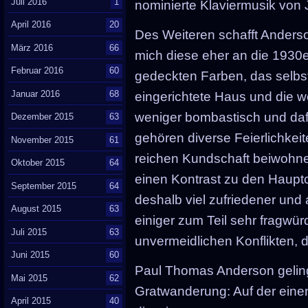
Juli 2016
1
nominierte Klaviermusik von 
April 2016
20
Des Weiteren schafft Anderso
März 2016
66
mich diese eher an die 1930er
Februar 2016
60
gedeckten Farben, das selbs
Januar 2016
68
eingerichtete Haus und die 
weniger bombastisch und daf
Dezember 2015
63
gehören diverse Feierlichkei
November 2015
61
reichen Kundschaft beiwohn
Oktober 2015
64
einen Kontrast zu den Hauptc
September 2015
64
deshalb viel zufriedener und 
August 2015
63
einiger zum Teil sehr fragwü
Juli 2015
63
unvermeidlichen Konflikten, d
Juni 2015
60
Paul Thomas Anderson geling
Mai 2015
62
Gratwanderung: Auf der einen
April 2015
40