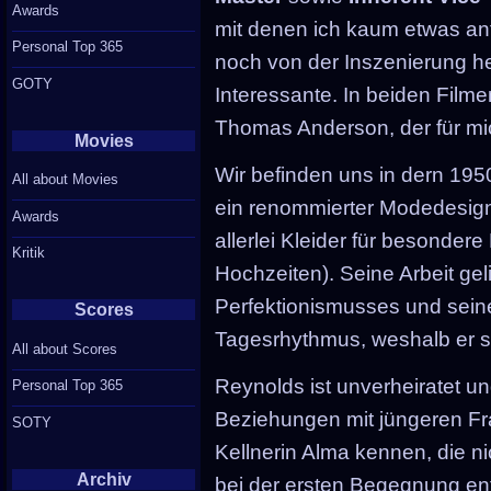
Awards
mit denen ich kaum etwas a
Personal Top 365
noch von der Inszenierung h
GOTY
Interessante. In beiden Filme
Thomas Anderson, der für mic
Movies
Wir befinden uns in dern 19
All about Movies
ein renommierter Modedesigne
Awards
allerlei Kleider für besondere
Kritik
Hochzeiten). Seine Arbeit gel
Perfektionismusses und sein
Scores
Tagesrhythmus, weshalb er s
All about Scores
Reynolds ist unverheiratet un
Personal Top 365
Beziehungen mit jüngeren Fra
SOTY
Kellnerin Alma kennen, die nic
Archiv
bei der ersten Begegnung ents