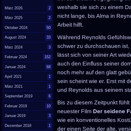
weshalb sie sich zu einem D
März 2026
2
nicht lange, bis Alma in Reyn
März 2025
2
Arbeit hilft.
Oktober 2024
50
Während Reynolds Gefühlswe
August 2024
33
schwer zu durchschauen ist, 
März 2024
3
lässt sich von seiner Art wi
Februar 2024
152
auch den Einfluss seiner dom
Januar 2024
68
noch mehr auf den glatt gebüg
April 2021
1
sein scheint wie er. Erst mit 
März 2021
1
und Reynolds aus seinem st
September 2019
6
Bis zu diesem Zeitpunkt füh
Februar 2019
10
neuester Film
Der seidene 
Januar 2019
3
wie ein konventionelles Kost
Dezember 2018
1
der einen Seite der alte, vers