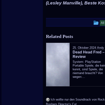
(Lesley Manville), Beste K
Th
Al
en
Related Posts
wa
po
25. Oktober 2024
Andy
Dead Head Fred –
in
Review
System: PlayStation
Portable Spiele, die kei
kennt, sind Spiele, die
niemand braucht? Von
wegen:...
Ich wollte nur den Soundtrack von Rock
Boshers Director’s Cut…