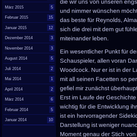
die wir uns von unseren eng
März 2015
5
und nimmer wünschen möchten
Februar 2015
15
das beste für Reynolds, Alma
Januar 2015
12
sich die drei mit dem gut fühl
miteinander leben.
Dezember 2014
3
November 2014
3
Ein wesentlicher Punkt für de
August 2014
5
Schauspieler, allen voran Da
Juli 2014
2
Woodcock. Nur er ist in der 
mit all seinen Facetten so pe
Mai 2014
1
gefiel mir zunächst überhaupt
April 2014
2
Erst im Laufe der Geschichte s
März 2014
6
wichtig für die Entwicklung ih
Februar 2014
5
ist ein hervorragender Sidekic
Januar 2014
10
Darstellung ist weniger nuanci
Moment genau der Stich von 