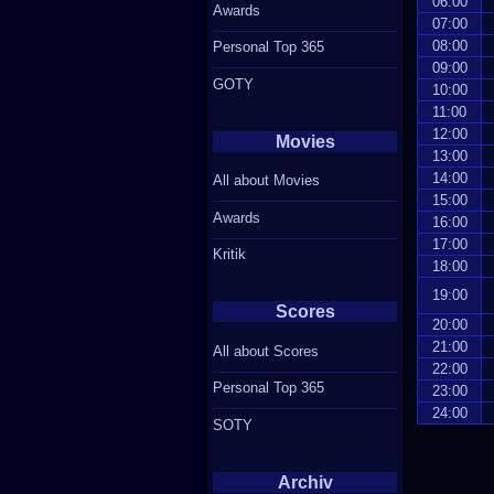
06:00
Awards
07:00
08:00
Personal Top 365
09:00
GOTY
10:00
11:00
12:00
Movies
13:00
14:00
All about Movies
15:00
Awards
16:00
17:00
Kritik
18:00
19:00
Scores
20:00
21:00
All about Scores
22:00
Personal Top 365
23:00
24:00
SOTY
Archiv