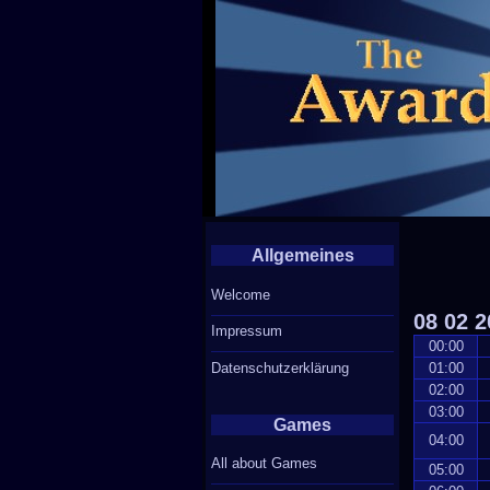
Allgemeines
Welcome
08
02
2
Impressum
00:00
Datenschutzerklärung
01:00
02:00
03:00
Games
04:00
All about Games
05:00