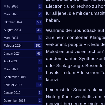
Electronic und Techno zu höre
März 2026
2
für all jene, die mit der umst
März 2025
2
haben.
Oktober 2024
50
Während der Soundtrack auf
August 2024
33
zu einem monotonen Klangtep
März 2024
3
verkommt, peppte Rik Ede de
Februar 2024
152
Melodien und vielen „echten“ 
Januar 2024
68
der dominanten Synthesizer-
April 2021
1
oder Schlagzeuge. Besonders 
März 2021
1
Levels, in dem Ede seinen Tec
September 2019
6
kreuzt.
Februar 2019
10
Leider ist der Soundtrack ein
Januar 2019
3
Hintergründe, weshalb zum ei
Dezember 2018
1
(speziell bei den geskripte