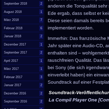
September 2018
2
anderen die Tonqualität sehr
August 2018
1
Ede ergab, dass selbst er ke
März 2018
7
Diese seien damals bereits 
implementiert worden.
Februar 2018
6
Januar 2018
2
Immerhin: Das französische M
Dezember 2017
1
Jahr später eine Audio-CD, a
enthalten sind – wohlgemerk
September 2017
2
rauschfreien Qualität. Das l
April 2017
1
bei Sony (die sich irgendwan
März 2017
1
einverleibt haben) ein einwa
Februar 2017
3
Soundtrack auf einer Festpla
Januar 2017
2
Soundtrack-Veröffentlichun
Dezember 2016
2
La Compil Player One [Com
September 2016
2