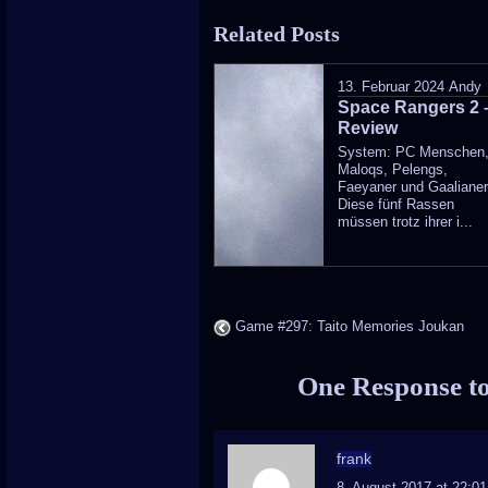
entry
Related Posts
was
poste
13. Februar 2024
Andy
Space Rangers 2 
in
Review
System: PC Menschen
Maloqs, Pelengs,
Faeyaner und Gaalianer
Diese fünf Rassen
müssen trotz ihrer i...
Game #297: Taito Memories Joukan
One Response t
frank
8. August 2017 at 22:01