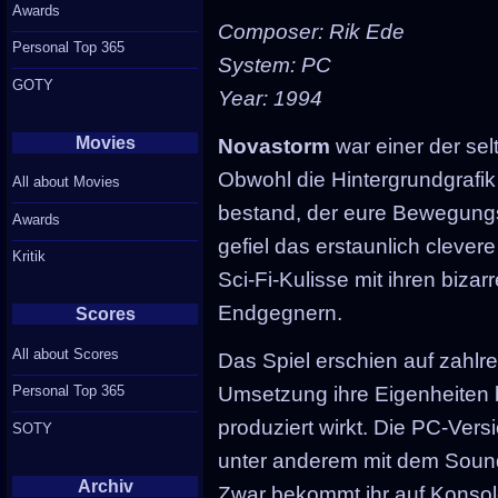
Awards
Composer: Rik Ede
Personal Top 365
System: PC
GOTY
Year: 1994
Movies
Novastorm
war einer der sel
Obwohl die Hintergrundgrafi
All about Movies
bestand, der eure Bewegungs
Awards
gefiel das erstaunlich clever
Kritik
Sci-Fi-Kulisse mit ihren biza
Endgegnern.
Scores
All about Scores
Das Spiel erschien auf zahl
Personal Top 365
Umsetzung ihre Eigenheiten 
produziert wirkt. Die PC-Versi
SOTY
unter anderem mit dem Soun
Archiv
Zwar bekommt ihr auf Konsol