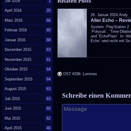
Related Posts
Juli 2016
1
was
April 2016
20
poste
26. Januar 2024
Andy
Alter Echo – Revi
in
März 2016
66
System: PlayStation 2
Februar 2016
60
´Polysuit´, ´Time-Dilatio
und ´EchoPlast´: In ´Alt
Januar 2016
68
Echo´ wird nicht mit Se.
Dezember 2015
63
November 2015
61
Oktober 2015
64
OST #296: Lumines
September 2015
64
August 2015
63
Schreibe einen Komme
Juli 2015
63
Juni 2015
60
Mai 2015
62
April 2015
40