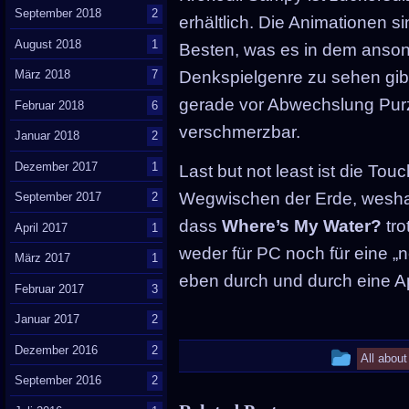
September 2018
2
erhältlich. Die Animationen 
August 2018
1
Besten, was es in dem anson
März 2018
7
Denkspielgenre zu sehen gibt
gerade vor Abwechslung Purz
Februar 2018
6
verschmerzbar.
Januar 2018
2
Dezember 2017
1
Last but not least ist die T
Wegwischen der Erde, weshal
September 2017
2
dass
Where’s My Water?
tro
April 2017
1
weder für PC noch für eine „n
März 2017
1
eben durch und durch eine A
Februar 2017
3
Januar 2017
2
Dezember 2016
2
This
All abou
September 2016
2
entry