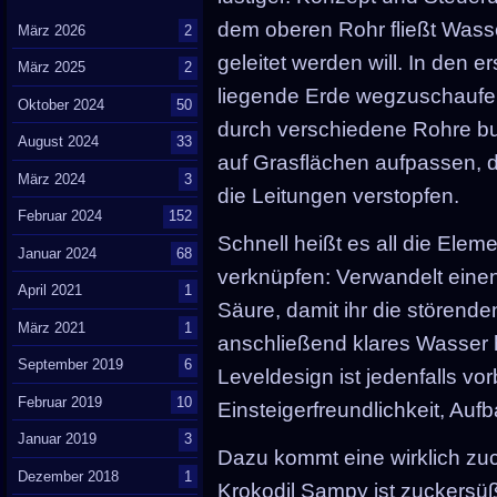
dem oberen Rohr fließt Wass
März 2026
2
geleitet werden will. In den e
März 2025
2
liegende Erde wegzuschaufel
Oktober 2024
50
durch verschiedene Rohre bu
August 2024
33
auf Grasflächen aufpassen, 
März 2024
3
die Leitungen verstopfen.
Februar 2024
152
Schnell heißt es all die Elem
Januar 2024
68
verknüpfen: Verwandelt einen
April 2021
1
Säure, damit ihr die störend
März 2021
1
anschließend klares Wasser 
September 2019
6
Leveldesign ist jedenfalls vor
Februar 2019
10
Einsteigerfreundlichkeit, Aufb
Januar 2019
3
Dazu kommt eine wirklich zuc
Dezember 2018
1
Krokodil Sampy ist zuckersüß