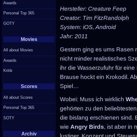
Awards
Hersteller: Creature Feep
Personal Top 365
Creator: Tim FitzRandolph
GOTY
System: iOS, Android
Jahr: 2011
Movies
Gestern ging es ums Rasen 
All about Movies
nicht minder realistisches Sz
Awards
ihr die Wasserzufuhr für eine
Kritik
Brause hockt ein Krokodil. Ab
Spiel…
Scores
All about Scores
Wobei: Muss ich wirklich
Whe
Personal Top 365
gehörten zu den beliebtesten
die bislang erschienen sind. 
SOTY
wie
Angry Birds
, ist aber i
Archiv
lustiger. Konzept und Steuerun