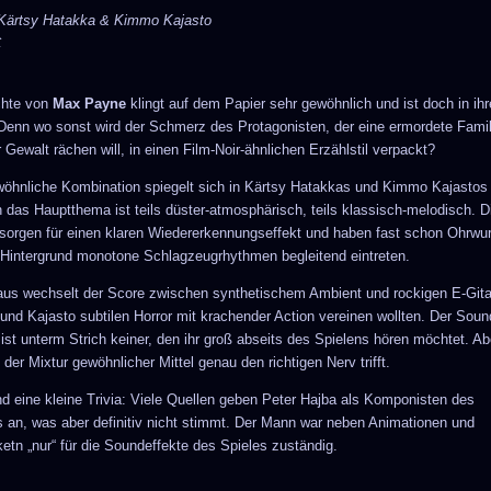
Kärtsy Hatakka & Kimmo Kajasto
C
chte von
Max Payne
klingt auf dem Papier sehr gewöhnlich und ist doch in ih
. Denn wo sonst wird der Schmerz des Protagonisten, der eine ermordete Famil
r Gewalt rächen will, in einen Film-Noir-ähnlichen Erzählstil verpackt?
öhnliche Kombination spiegelt sich in Kärtsy Hatakkas und Kimmo Kajastos
n das Hauptthema ist teils düster-atmosphärisch, teils klassisch-melodisch. D
 sorgen für einen klaren Wiedererkennungseffekt und haben fast schon Ohrwur
Hintergrund monotone Schlagzeugrhythmen begleitend eintreten.
aus wechselt der Score zwischen synthetischem Ambient und rockigen E-Gitar
und Kajasto subtilen Horror mit krachender Action vereinen wollten. Der Soun
ist unterm Strich keiner, den ihr groß abseits des Spielens hören möchtet. Abe
der Mixtur gewöhnlicher Mittel genau den richtigen Nerv trifft.
d eine kleine Trivia: Viele Quellen geben Peter Hajba als Komponisten des
 an, was aber definitiv nicht stimmt. Der Mann war neben Animationen und
ketn „nur“ für die Soundeffekte des Spieles zuständig.