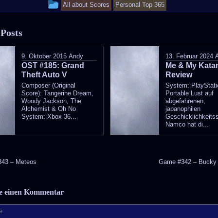
This
All about Scores
Personal Top 365
entry
 Posts
was
posted
9. Oktober 2015
Andy
13. Februar 2024
OST #185: Grand
in
Me & My Katam
Theft Auto V
Review
Composer (Original
System: PlayStati
Score): Tangerine Dream,
Portable Lust auf
Woody Jackson, The
abgefahrenen,
Alchemist & Oh No
japanophilen
System: Xbox 36...
Geschicklichkeits
Namco hat di...
43 – Meteos
Game #342 – Bucky
be einen Kommentar