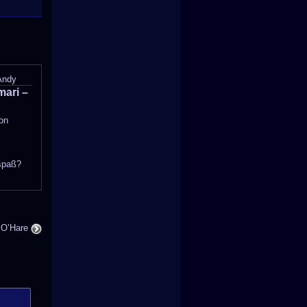
Andy
ari –
on
spaß?
 O’Hare