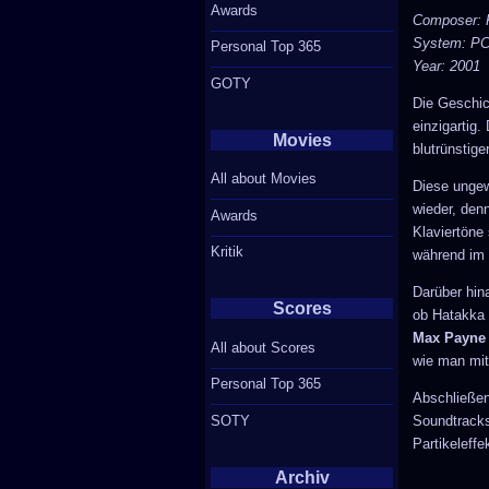
Awards
Composer: 
System: P
Personal Top 365
Year: 2001
GOTY
Die Geschi
einzigartig
Movies
blutrünstige
All about Movies
Diese ungew
wieder, den
Awards
Klaviertöne
Kritik
während im 
Darüber hin
Scores
ob Hatakka 
Max Payne
All about Scores
wie man mit 
Personal Top 365
Abschließen
SOTY
Soundtracks
Partikeleffe
Archiv