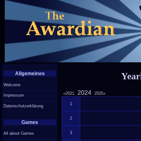
Allgemeines
Year
Welcome
Link
2024
Link
Link
2021
2025
Impressum
to
to
to
Year
Year
1
Datenschutzerklärung
Year
Archives
Archives
Archives
2
Games
3
All about Games