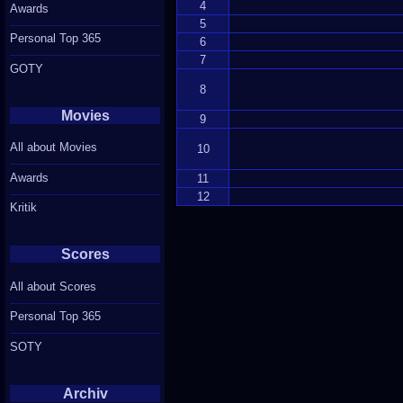
4
Awards
5
Personal Top 365
6
7
GOTY
8
Movies
9
All about Movies
10
Awards
11
12
Kritik
Scores
All about Scores
Personal Top 365
SOTY
Archiv