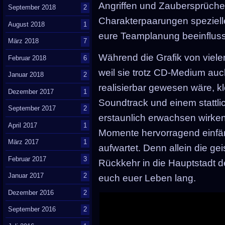
Angriffen und Zaubersprüch
September 2018
2
Charakterpaarungen speziel
August 2018
1
eure Teamplanung beeinfluss
März 2018
7
Während die Grafik von viel
Februar 2018
6
weil sie trotz CD-Medium au
Januar 2018
2
realisierbar gewesen wäre, kl
Dezember 2017
1
Soundtrack und einem stattlic
September 2017
2
erstaunlich erwachsen wirke
April 2017
1
Momente hervorragend einfän
März 2017
1
aufwartet. Denn allein die gei
Februar 2017
3
Rückkehr in die Hauptstadt de
Januar 2017
2
euch euer Leben lang.
Dezember 2016
2
September 2016
2