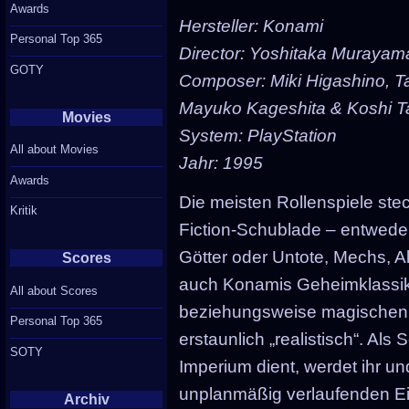
Awards
Hersteller: Konami
Personal Top 365
Director: Yoshitaka Murayam
GOTY
Composer: Miki Higashino, Ta
Mayuko Kageshita & Koshi 
Movies
System: PlayStation
All about Movies
Jahr: 1995
Awards
Die meisten Rollenspiele ste
Kritik
Fiction-Schublade – entwed
Götter oder Untote, Mechs, A
Scores
auch Konamis Geheimklassiker
All about Scores
beziehungsweise magischen E
Personal Top 365
erstaunlich „realistisch“. Al
SOTY
Imperium dient, werdet ihr 
unplanmäßig verlaufenden Ein
Archiv