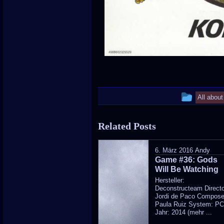
This
All abou
entry
Related Posts
was
poste
6. März 2016
Andy
Game #36: Gods
in
Will Be Watching
Hersteller:
Deconstructeam Directo
Jordi de Paco Compose
Paula Ruiz System: P
Jahr: 2014 (mehr ...