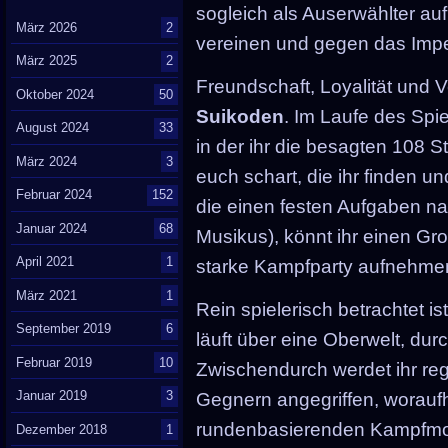
sogleich als Auserwählter auf
März 2026
2
vereinen und gegen das Impe
März 2025
2
Freundschaft, Loyalität und V
Oktober 2024
50
Suikoden
. Im Laufe des Spie
August 2024
33
in der ihr die besagten 108
März 2024
3
euch schart, die ihr finden 
Februar 2024
152
die einen festen Aufgaben na
Januar 2024
68
Musikus), könnt ihr einen Gro
April 2021
1
starke Kampfparty aufnehme
März 2021
1
Rein spielerisch betrachtet is
September 2019
6
läuft über eine Oberwelt, dur
Februar 2019
10
Zwischendurch werdet ihr rege
Januar 2019
3
Gegnern angegriffen, woraufh
rundenbasierenden Kampfmod
Dezember 2018
1