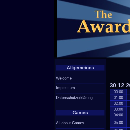
Allgemeines
Welcome
30
12
2
Impressum
00:00
Datenschutzerklärung
01:00
02:00
03:00
Games
04:00
05:00
All about Games