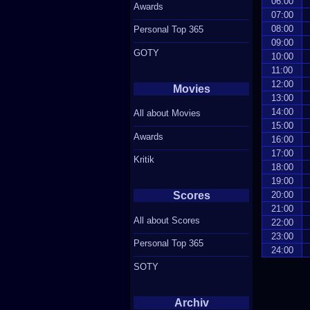
06:00
Awards
07:00
08:00
Personal Top 365
09:00
GOTY
10:00
11:00
12:00
Movies
13:00
14:00
All about Movies
15:00
Awards
16:00
17:00
Kritik
18:00
19:00
Scores
20:00
21:00
All about Scores
22:00
23:00
Personal Top 365
24:00
SOTY
Archiv