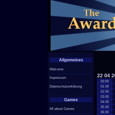
Allgemeines
Welcome
22
04
2
Impressum
00:00
Datenschutzerklärung
01:00
02:00
03:00
Games
04:00
05:00
All about Games
06:00